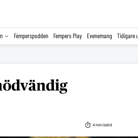
on
Femperspodden
Fempers Play
Evenemang
Tidigare 
 nödvändig
4 min lästid