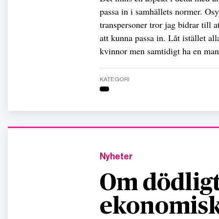
passa in i samhällets normer. Os
transpersoner tror jag bidrar till a
att kunna passa in. Låt istället al
kvinnor men samtidigt ha en mans
KATEGORI
Nyheter
Om dödligt
ekonomisk