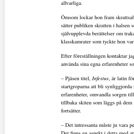
allvarliga.
Ömsom lockar hon fram skrattsalv
sätter publiken skratten i halsen
självupplevda berättelser om trak
klasskamrater som tyckte hon var 
Efter föreställningen kontaktar j
använda sina egna erfarenheter s
– Pjäsen titel,
Infestus
, är latin f
startgroparna att bli synliggjorda
erfarenheter, omvandla sorgen til
tillbaka skiten som läggs på dem 
fortsätter.
– Det intressanta måste ju vara pe
Det finns en aspekt i detta med a