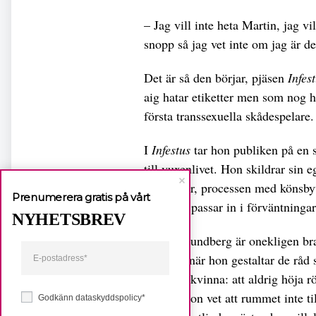
– Jag vill inte heta Martin, jag vi
snopp så jag vet inte om jag är det
Det är så den börjar, pjäsen
Infes
aig hatar etiketter men som nog h
första transsexuella skådespelare.
I
Infestus
tar hon publiken på en s
till vuxenlivet. Hon skildrar sin
könsroller, processen med könsby
Prenumerera gratis på vårt
som inte passar in i förväntninga
NYHETSBREV
Aleksa Lundberg är onekligen bra 
exempel när hon gestaltar de rå
nybliven kvinna: att aldrig höja rö
visa att hon vet att rummet inte t
Godkänn dataskyddspolicy*