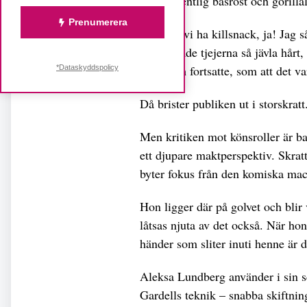
med ordentlig basröst och gorilla
Prenumerera
”Nu ska vi ha killsnack, ja! Jag s
penetrerade tjejerna så jävla hårt
tjejer och fortsatte, som att det v
*Dataskyddspolicy
Då brister publiken ut i storskratt
Men kritiken mot könsroller är ba
ett djupare maktperspektiv. Skrat
byter fokus från den komiska mach
Hon ligger där på golvet och blir
låtsas njuta av det också. När ho
händer som sliter inuti henne är d
Aleksa Lundberg använder i sin 
Gardells teknik – snabba skiftnin