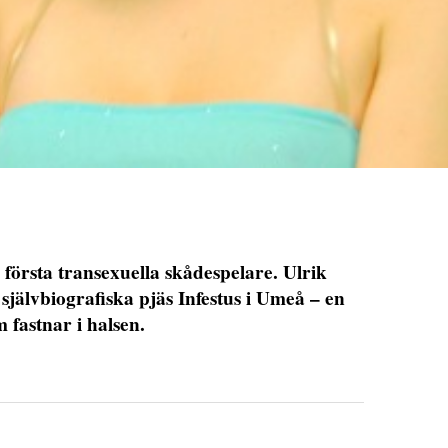
första transexuella skådespelare. Ulrik
älvbiografiska pjäs Infestus i Umeå – en
m fastnar i halsen.