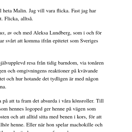
ll heta Malin. Jag vill vara flicka. Fast jag har
. Flicka, alltså.
tus
, av och med Aleksa Lundberg, som i och för
ar svårt att komma ifrån epitetet som Sveriges
jälvupplevd resa från tidig barndom, via tonåren
 egen och omgivningens reaktioner på kvävande
tet och hur hotande det tydligen är med någon
rna.
på att ta fram det absurda i våra könsroller. Till
d som hennes logoped ger henne på vägen som
sten och att alltid sitta med benen i kors, för att
illhör henne. Eller när hon spelar machokille och