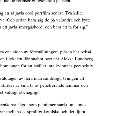
liknande rörelser gungar fram på scen:
åg en så jävla cool porrfilm senast. Två killar
, va. Och sedan bara såg de på varandra och bytte
ar ett jävla smörgåsbord, och bara att ta för sig.”
.
ra ena sidan av föreställningen, pjäsen har också
ten i lokalen dör snabbt bort när Aleksa Lundberg
omannen för att istället inta kvinnans perspektiv.
 våldtagen av flera män samtidigt, tvungen att
n skriker av smärta av penetrerande lemmar och
et väldigt obehagligt.
scenkonst något som påminner starkt om Jonas
gar mellan det spralligt komiska och det djupt