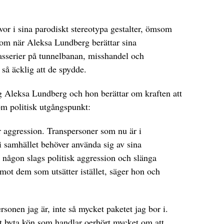
or i sina parodiskt stereotypa gestalter, ömsom
 som när Aleksa Lundberg berättar sina
asserier på tunnelbanan, misshandel och
så äcklig att de spydde.
ag Aleksa Lundberg och hon berättar om kraften att
om politisk utgångspunkt:
ör aggression. Transpersoner som nu är i
 i samhället behöver använda sig av sina
l någon slags politisk aggression och slänga
mot dem som utsätter istället, säger hon och
rsonen jag är, inte så mycket paketet jag bor i.
tt byta kön som handlar oerhört mycket om att