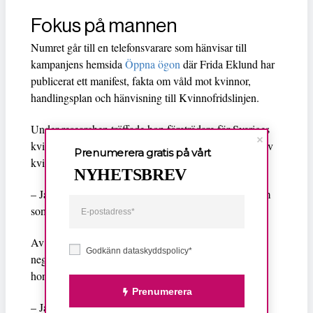
Fokus på mannen
Numret går till en telefonsvarare som hänvisar till
kampanjens hemsida
Öppna ögon
där Frida Eklund har
publicerat ett manifest, fakta om våld mot kvinnor,
handlingsplan och hänvisning till Kvinnofridslinjen.
Under researchen träffade hon företrädare för Sveriges
kvinnolobby. Hon insåg att en upprepning av bilden av
Prenumerera gratis på vårt
kvinnan som förtryckt inte får problemet att försvinna.
NYHETSBREV
– Jag ville visa den andra sidan av myntet, visa honom
som förövare istället för henne som offer.
Av de som ringt upp telefonsvararen reagerade några
Godkänn dataskyddspolicy*
negativt. De tyckte tilltaget var osmakligt eller ville att
hon skulle förklara poängen.
Prenumerera
– Jag förstod att folk skulle reagera, men mest har det