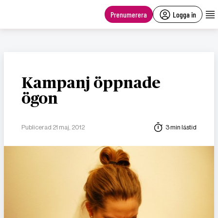
main
content
Prenumerera
Logga in
Kampanj öppnade
ögon
Publicerad 21 maj, 2012
3 min lästid