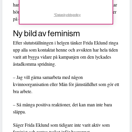
handlat om att det här behövs. Kvinnoorganisationer har
hört av sig och vill samarbeta.Det får bli på fritiden eller
*Dataskyddspolicy
på deltid i så fall.
Ny bild av feminism
Efter slututställningen i helgen tänker Frida Eklund ringa
upp alla som kontaktat henne och avsikten har hela tiden
varit att bygga vidare på kampanjen om den lyckades
åstadkomma spridning.
– Jag vill gärna samarbeta med någon
kvinnoorganisation eller Män för jämställdhet som gör ett
bra arbete.
– Så många positiva reaktioner, det kan man inte bara
släppa.
Säger Frida Eklund som tidigare inte varit aktiv som
feminist och rentav tvekat inför begreppet.