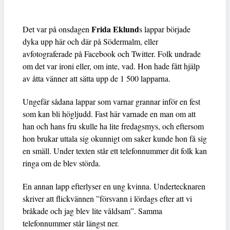
Frida Eklund
Det var på onsdagen
s lappar började
dyka upp här och där på Södermalm, eller
avfotograferade på Facebook och Twitter. Folk undrade
om det var ironi eller, om inte, vad. Hon hade fått hjälp
av åtta vänner att sätta upp de 1 500 lapparna.
Ungefär sådana lappar som varnar grannar inför en fest
som kan bli högljudd. Fast här varnade en man om att
han och hans fru skulle ha lite fredagsmys, och eftersom
hon brukar uttala sig okunnigt om saker kunde hon få sig
en smäll. Under texten står ett telefonnummer dit folk kan
ringa om de blev störda.
En annan lapp efterlyser en ung kvinna. Undertecknaren
skriver att flickvännen ”försvann i lördags efter att vi
bråkade och jag blev lite våldsam”. Samma
telefonnummer står längst ner.