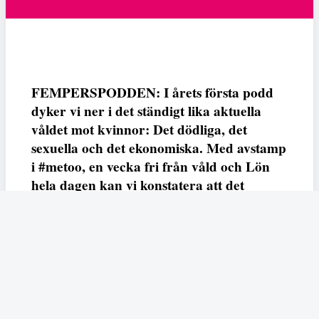
FEMPERSPODDEN: I årets första podd
dyker vi ner i det ständigt lika aktuella
våldet mot kvinnor: Det dödliga, det
sexuella och det ekonomiska. Med avstamp
i #metoo, en vecka fri från våld och Lön
hela dagen kan vi konstatera att det
varken saknas kunskap, data eller behov.
Vi efterlyser våldsprevention, ursäkter och
löneutjämnande åtgärder från såväl fack,
arbetsgivare och beslutsfattare.
Fempers
Fempers evenemang