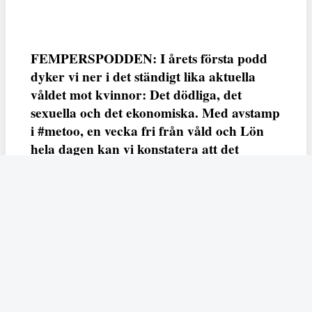
FEMPERSPODDEN: I årets första podd
dyker vi ner i det ständigt lika aktuella
våldet mot kvinnor: Det dödliga, det
sexuella och det ekonomiska. Med avstamp
i #metoo, en vecka fri från våld och Lön
hela dagen kan vi konstatera att det
varken saknas kunskap, data eller behov.
Vi efterlyser våldsprevention, ursäkter och
löneutjämnande åtgärder från såväl fack,
arbetsgivare och beslutsfattare.
Fempers
Fempers evenemang
Dela