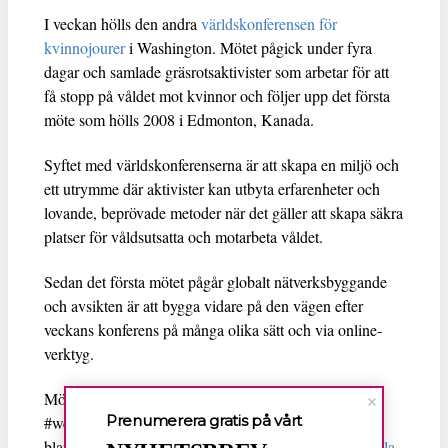
I veckan hölls den andra
världskonferensen för
kvinnojourer
i Washington. Mötet pågick under fyra
dagar och samlade gräsrotsaktivister som arbetar för att
få stopp på våldet mot kvinnor och följer upp det första
möte som hölls 2008 i Edmonton, Kanada.
Syftet med världskonferenserna är att skapa en miljö och
ett utrymme där aktivister kan utbyta erfarenheter och
lovande, beprövade metoder när det gäller att skapa säkra
platser för våldsutsatta och motarbeta våldet.
Sedan det första mötet pågår globalt nätverksbyggande
och avsikten är att bygga vidare på den vägen efter
veckans konferens på många olika sätt och via online-
verktyg.
Mötet har kunnat följas via Twitter och hashtagen
Prenumerera gratis på vårt
#wcws, och har bevakats av medier runt om i världen
bland andra Washington Post genom
kolumnisten Petula