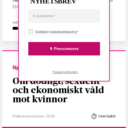
NYHETSBREV
Dvorak
.
KATEGORI
Godkänn dataskyddspolicy*
Prenumerera
Nyheter
*Dataskyddspolicy
Om dödligt, sexuellt
och ekonomiskt våld
mot kvinnor
Publicerad 2 januari, 2026
1 min lästid