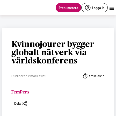
main
content
Prenumerera
Logga in
Kvinnojourer bygger
globalt nätverk via
världskonferens
Publicerad 2 mars, 2012
1 min lästid
FemPers
Dela