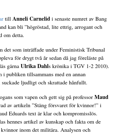
Anneli Carnelid
ar
till
i senaste numret av Bang
nd kan bli ”högröstad, lite ettrig, arrogant och
d om detta.
 det som inträffade under Feministisk Tribunal
pleva för drygt två år sedan då jag föreläste på
Ulrika Dahl
(läs gärna
s krönika i TGV 1-2 2010).
m i publiken tillsammans med en annan
uckade ljudligt och skrattade hånfullt.
Maud
ogans som vapen och gett sig på professor
ad av artikeln ”Stäng försvaret för kvinnor!” i
aud Eduards text är klar och kompromisslös.
as hennes artikel av kunskap och fakta om de
r kvinnor inom det militära. Analysen och