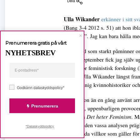
Dela
Ulla Wikander
erkänner i sitt sv
(Bang 3-4 2012 s. 51) att hon ibla
besvärlig”. Jag kan bara hålla me
Prenumerera gratis på vårt
En episod som starkt påminner om
NYHETSBREV
den 16 september fick jag själv up
Forum för feministisk forskning 
Då satt Ulla Wikander längst fra
namnkunnig kvinnohistoriker och s
Godkänn dataskyddspolicy*
Nu har hon än en gång använt arr
Prenumerera
Eduards
, uppenbarligen provocer
antologin
Det heter Feminism
. M
Förutom den vassa analysen prägl
*Dataskyddspolicy
ojämställda villkor som gäller fö