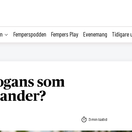
on
Femperspodden
Fempers Play
Evenemang
Tidigare 
ogans som
ander?
3 min lästid