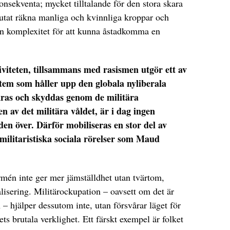
onsekventa; mycket tilltalande för den stora skara
lutat räkna manliga och kvinnliga kroppar och
 sin komplexitet för att kunna åstadkomma en
viteten, tillsammans med rasismen utgör ett av
tem som håller upp den globala nyliberala
kras och skyddas genom de militära
 av det militära våldet, är i dag ingen
den över. Därför mobiliseras en stor del av
imilitaristiska sociala rörelser som Maud
armén inte ger mer jämställdhet utan tvärtom,
alisering. Militärockupation – oavsett om det är
– hjälper dessutom inte, utan försvårar läget för
ts brutala verklighet. Ett färskt exempel är folket