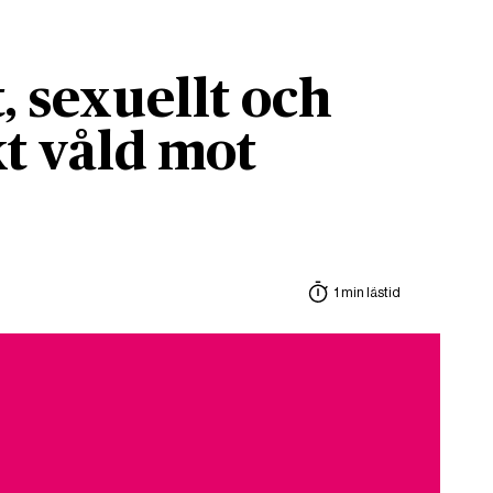
, sexuellt och
t våld mot
1 min lästid