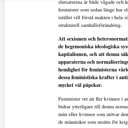
slutsatserna är både vågade och k
feminister som sedan länge har s
istället vill förstå makten i hela
strukturell samhällsförändring.
Att sexismen och heteronormati
de hegemoniska ideologiska sys
kapitalismen, och att denna sä
apparaterna och normaliseringen
hemlighet för feministerna värl
dessa feministiska krafter i ant
mycket väl påpekar.
Feminister vet att fler kvinnor i 
bidrar ytterligare till denna norm
män eller kvinnor som utövar den 
de människor som utsätts för krige