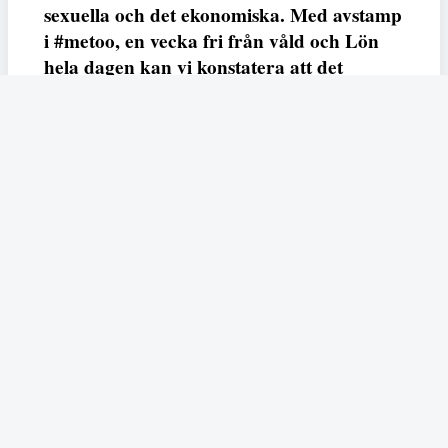
sexuella och det ekonomiska. Med avstamp
i #metoo, en vecka fri från våld och Lön
hela dagen kan vi konstatera att det
varken saknas kunskap, data eller behov.
Vi efterlyser våldsprevention, ursäkter och
löneutjämnande åtgärder från såväl fack,
arbetsgivare och beslutsfattare.
Fempers
Fempers evenemang
Dela