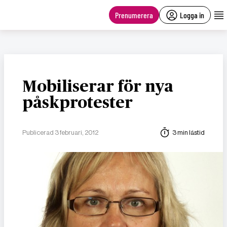
main
content
Prenumerera
Logga in
Mobiliserar för nya
påskprotester
Publicerad 3 februari, 2012
3 min lästid