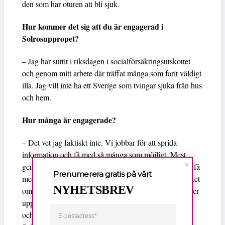
den som har oturen att bli sjuk.
Hur kommer det sig att du är engagerad i
Solrosuppropet?
– Jag har suttit i riksdagen i socialförsäkringsutskottet
och genom mitt arbete där träffat många som farit väldigt
illa. Jag vill inte ha ett Sverige som tvingar sjuka från hus
och hem.
Hur många är engagerade?
– Det vet jag faktiskt inte. Vi jobbar för att sprida
information och få med så många som möjligt. Mest
genom Facebook och kontakter, men också genom att få
Prenumerera gratis på vårt
media att skriva om de här frågorna. Det handlar mycket
NYHETSBREV
om kontakter. I Umeå är jag en av fem aktiva som driver
uppropet. Jag tror inte att vårt arbete skiljer sig i Umeå
och Västerbotten från övriga landets engagerade i