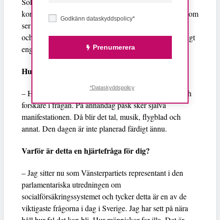
Solrosuppropet, möjligen att vi har mer personliga
kontakter. Både de som är och har varit sjuka och de som
Godkänn dataskyddspolicy*
ser de drabbade utifrån engagerar sig. I fjol var facket
och kyrkan med. Det är viktigt att så många som möjligt
Prenumerera
engagerar sig.
Hur drivs Solrosuppropet?
*Dataskyddspolicy
– Här håller vi två seminarier per år med föreläsare och
forskare i frågan. På annandag påsk sker själva
manifestationen. Då blir det tal, musik, flygblad och
annat. Den dagen är inte planerad färdigt ännu.
Varför är detta en hjärtefråga för dig?
– Jag sitter nu som Vänsterpartiets representant i den
parlamentariska utredningen om
socialförsäkringssystemet och tycker detta är en av de
viktigaste frågorna i dag i Sverige. Jag har sett på nära
håll hur fel det kan bli. Hur människor far illa. Det är