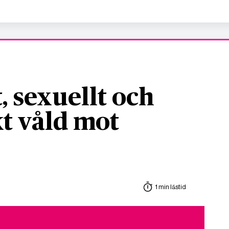
, sexuellt och
t våld mot
1 min lästid