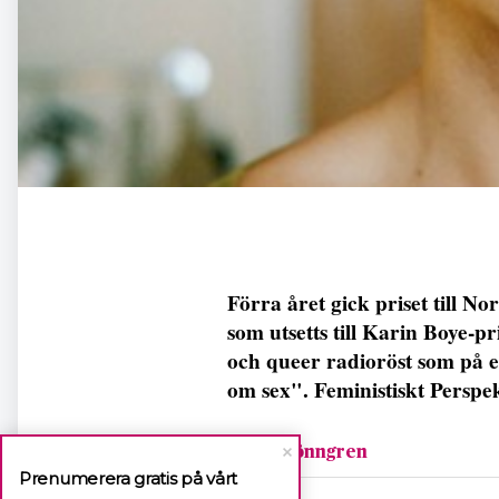
Förra året gick priset till N
som utsetts till Karin Boye-p
och queer radioröst som på e
om sex". Feministiskt Perspekt
Jenny Rönngren
Prenumerera gratis på vårt