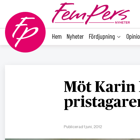
main
content
Hem
Nyheter
Fördjupning
Opini
Möt Karin 
pristagare
Publicerad 1 juni, 2012