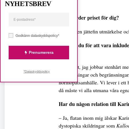
Dela
NYHETSBREV
Vad betyder priset för dig?
– Det är en jättefin utmärkelse oc
Godkänn dataskyddspolicy*
Hur gör du för att vara inklud
process?
Prenumerera
– Absolut, jag jobbar stenhårt m
*Dataskyddspolicy
föreställningar och begränsningar.
normopatsamhälle. Vi lever i ett h
då måste vi alla utmana våra egn
Har du någon relation till Kar
– Ja, flatan inom mig älskar Kari
dystopiska skildringar som
Kallo