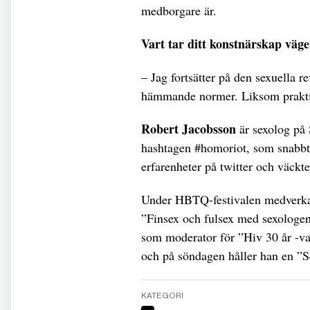
medborgare är.
Vart tar ditt konstnärskap väg
– Jag fortsätter på den sexuella re
hämmande normer. Liksom praktiks
Robert Jacobsson
är sexolog på
hashtagen #homoriot, som snabbt å
erfarenheter på twitter och väckte
Under HBTQ-festivalen medverkar
”Finsex och fulsex med sexologen
som moderator för ”Hiv 30 år -va
och på söndagen håller han en ”S
KATEGORI