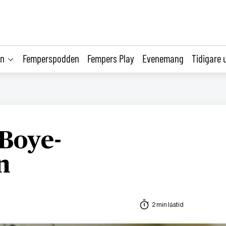
on
Femperspodden
Fempers Play
Evenemang
Tidigare 
Boye-
n
2 min lästid