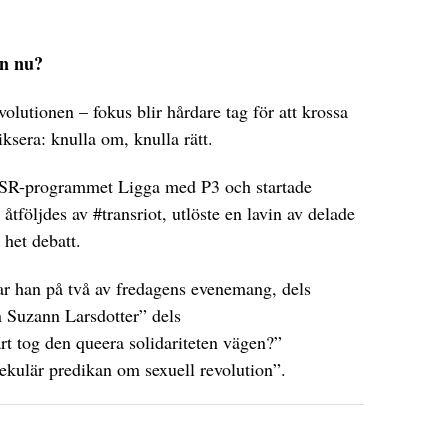
en nu?
volutionen – fokus blir hårdare tag för att krossa
era: knulla om, knulla rätt.
 SR-programmet Ligga med P3 och startade
tföljdes av #transriot, utlöste en lavin av delade
 het debatt.
 han på två av fredagens evenemang, dels
 Suzann Larsdotter” dels
rt tog den queera solidariteten vägen?”
ekulär predikan om sexuell revolution”.