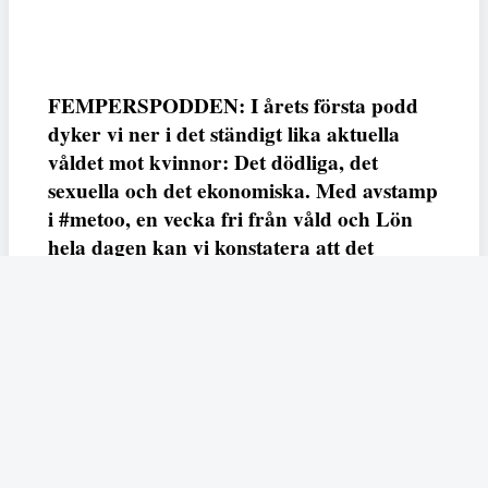
FEMPERSPODDEN: I årets första podd
dyker vi ner i det ständigt lika aktuella
våldet mot kvinnor: Det dödliga, det
sexuella och det ekonomiska. Med avstamp
i #metoo, en vecka fri från våld och Lön
hela dagen kan vi konstatera att det
varken saknas kunskap, data eller behov.
Vi efterlyser våldsprevention, ursäkter och
löneutjämnande åtgärder från såväl fack,
arbetsgivare och beslutsfattare.
Fempers
Fempers evenemang