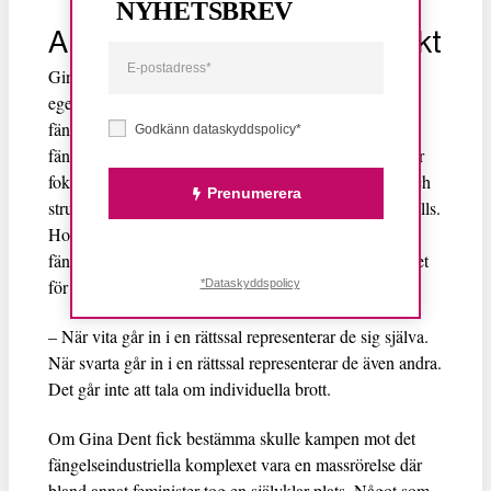
NYHETSBREV
Alternativa sätt att förstå makt
Gina Dent lyfte frågan om vilken nytta fängelser
egentligen gör och beskrev den kritik som
fängelsemotståndarna riktar mot det så kallade
Godkänn dataskyddspolicy*
fängelseindustriella komplexet – ett begrepp som sätter
fokus på de personer, institutioner, företag, politiker och
Prenumerera
strukturer som tjänar på att fängelsesystemet upprätthålls.
Hon var bland annat kritisk till hur det
fängelseindustriella komplexet individualiserar ansvaret
för brott.
*Dataskyddspolicy
– När vita går in i en rättssal representerar de sig själva.
När svarta går in i en rättssal representerar de även andra.
Det går inte att tala om individuella brott.
Om Gina Dent fick bestämma skulle kampen mot det
fängelseindustriella komplexet vara en massrörelse där
bland annat feminister tog en självklar plats. Något som