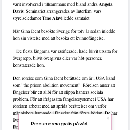
Angela
varit involverad i tillsammans med bland andra
Davis
. Seminariet arrangerades av Interfem, vars
Tine Alavi
styrelseledamot
ledde samtalet.
När Gina Dent besökte Sverige för tolv år sedan inledde
hon sin vistelse med att besöka ett kvinnofängelse.
– De flesta fångarna var rasifierade, hade blivit utsatta för
övergrepp, blivit övergivna eller var hbt-personer,
konstaterade hon.
Den rörelse som Gina Dent berättade om är i USA känd
som ”the prison abolition movement”. Rörelsen anser att
fängelser blir ett alibi för att slippa hantera sociala
problem. För att ifrågasätta fängelsesystemet i USA har
rörelsen arbetat med att sprida berättelser om varför
människors hamnade i fängelse från första början. De har
även drivit kampanjer för att få människor att besöka
Prenumerera gratis på vårt
fängelser.