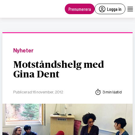
main
content
Prenumerera
Logga in
Nyheter
Motståndshelg med
Gina Dent
Publicerad 16 november, 2012
3 min lästid