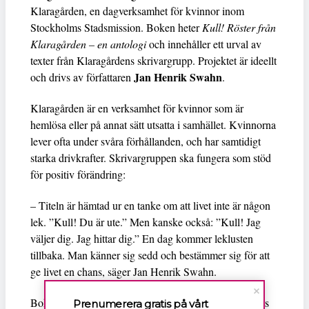
Klaragården, en dagverksamhet för kvinnor inom
Stockholms Stadsmission. Boken heter
Kull! Röster från
Klaragården – en antologi
och innehåller ett urval av
texter från Klaragårdens skrivargrupp. Projektet är ideellt
Jan Henrik Swahn
och drivs av författaren
.
Klaragården är en verksamhet för kvinnor som är
hemlösa eller på annat sätt utsatta i samhället. Kvinnorna
lever ofta under svåra förhållanden, och har samtidigt
starka drivkrafter. Skrivargruppen ska fungera som stöd
för positiv förändring:
– Titeln är hämtad ur en tanke om att livet inte är någon
lek. ”Kull! Du är ute.” Men kanske också: ”Kull! Jag
väljer dig. Jag hittar dig.” En dag kommer leklusten
tillbaka. Man känner sig sedd och bestämmer sig för att
ge livet en chans, säger Jan Henrik Swahn.
Boken finns till försäljning i Stockholms Stadsmissions
Prenumerera gratis på vårt