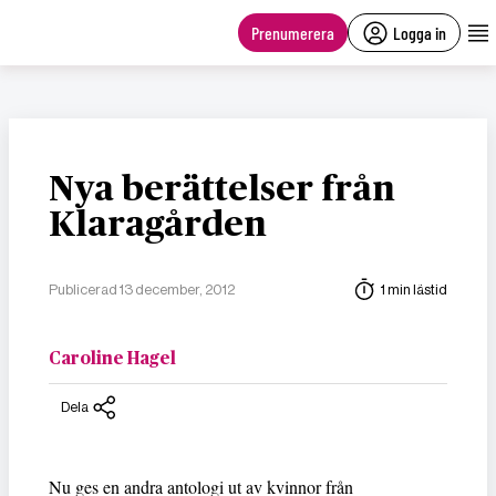
main
content
Prenumerera
Logga in
Nya berättelser från
Klaragården
Publicerad 13 december, 2012
1 min lästid
Caroline Hagel
Dela
Nu ges en andra antologi ut av kvinnor från