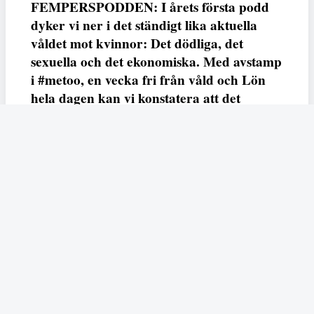
FEMPERSPODDEN: I årets första podd
dyker vi ner i det ständigt lika aktuella
våldet mot kvinnor: Det dödliga, det
sexuella och det ekonomiska. Med avstamp
i #metoo, en vecka fri från våld och Lön
hela dagen kan vi konstatera att det
varken saknas kunskap, data eller behov.
Vi efterlyser våldsprevention, ursäkter och
löneutjämnande åtgärder från såväl fack,
arbetsgivare och beslutsfattare.
Fempers
Fempers evenemang
Dela