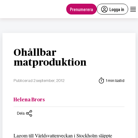
main
content
Prenumerera
Logga in
Ohållbar
matproduktion
Publicerad 2 september, 2012
1 min lästid
Helena Brors
Dela
Lagom till Världsvattenveckan i Stockholm släppte