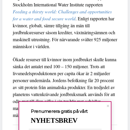
Stockholm International Water Institute rapporten
Feeding a thirsty world: Challenges and opportunities
for a water and food secure world
. Enligt rapporten har
kvinnor, globalt, sämre tillgång än män till
jordbruksresurser såsom krediter, växtnäringsämnen och
maskinell utrustning. För närvarande svälter 925 miljoner
människor i världen.
Ökade resurser till kvinnor inom jordbruket skulle kunna
sänka det antalet med 100 – 150 miljoner. Trots att
livsmedelsproduktionen per capita ökar är 2 miljarder
personer undernärda. Jordens befolkning får 20 procent
av sitt protein från animaliska produkter. En tredjedel av
planetens vattenkrävande jordbruksmark används för att
odla mat till djur, vilka i sin tur blir mat och/eller
matproducenter till människor. År 2050 förutspås
Prenumerera gratis på vårt
mänskligheten ha ökat med 2 miljarder.
NYHETSBREV