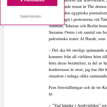
Prenumerera
övergripande temat är The democra
exempel den egyptiska journalist
*Dataskyddspolicy
som deltagit i protesterna vid Tah
Amman, Teheran och Berlin komm
Suzanne Osten i ett samtal om bar
palestinska teater Al Harah, som 
– Det ska bli otroligt spännande 
kommer från all världens hörn til
höra deras berättelser, ta del av 
konferensen är stort, jag har fått
situation i många olika sammanh
Fem föreställningar och de tre K
är:
– ”Vad händer i Arabvärlden” tor