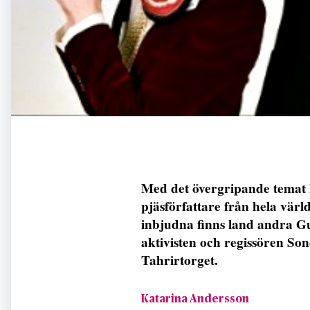
Med det övergripande temat
pjäsförfattare från hela värl
inbjudna finns land andra Gue
aktivisten och regissören So
Tahrirtorget.
Katarina Andersson