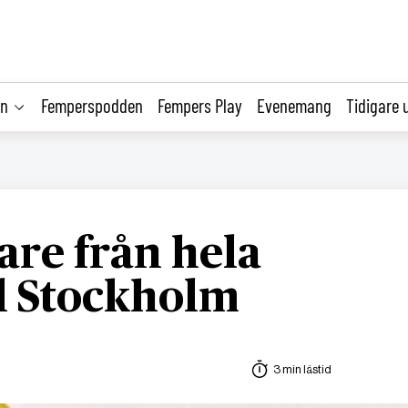
on
Femperspodden
Fempers Play
Evenemang
Tidigare 
are från hela
ll Stockholm
3 min lästid