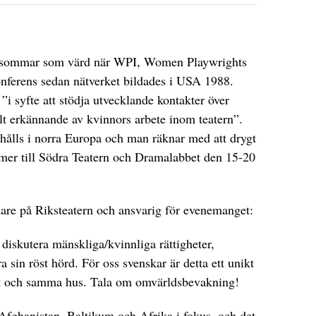
 i sommar som värd när WPI, Women Playwrights
konferens sedan nätverket bildades i USA 1988.
i syfte att stödja utvecklande kontakter över
lt erkännande av kvinnors arbete inom teatern”.
 hålls i norra Europa och man räknar med att drygt
mer till Södra Teatern och Dramalabbet den 15-20
dare på Riksteatern och ansvarig för evenemanget:
t diskutera mänskliga/kvinnliga rättigheter,
a sin röst hörd. För oss svenskar är detta ett unikt
 i ett och samma hus. Tala om omvärldsbevakning!
Afghanistan, Baltikum och Afrika i fokus, och det