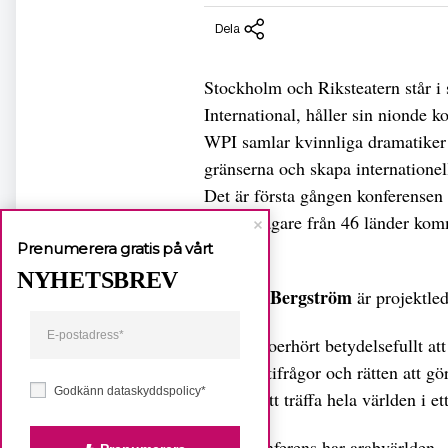
Dela
Stockholm och Riksteatern står
International, håller sin nionde 
WPI samlar kvinnliga dramatiker ”
gränserna och skapa internationel
Det är första gången konferensen
250 deltagare från 46 länder kom
augusti.
Prenumerera gratis på vårt
NYHETSBREV
Mireille Bergström
är projektle
– Det är oerhört betydelsefullt at
demokratifrågor och rätten att gör
Godkänn dataskyddspolicy*
tillfälle att träffa hela världen
Årets konferens har arabvärlden, 