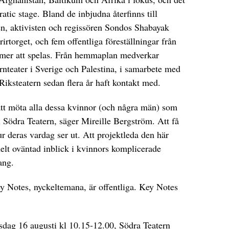
tic stage. Bland de inbjudna återfinns till
en, aktivisten och regissören Sondos Shabayak
rirtorget, och fem offentliga föreställningar från
er att spelas. Från hemmaplan medverkar
nteater i Sverige och Palestina, i samarbete med
Riksteatern sedan flera år haft kontakt med.
att möta alla dessa kvinnor (och några män) som
l Södra Teatern, säger Mireille Bergström. Att få
hur deras vardag ser ut. Att projektleda den här
 helt oväntad inblick i kvinnors komplicerade
ang.
ey Notes, nyckeltemana, är offentliga. Key Notes
sdag 16 augusti kl 10.15-12.00, Södra Teatern