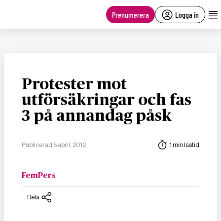
main
content
Prenumerera
Logga in
Protester mot
utförsäkringar och fas
3 på annandag påsk
Publicerad 5 april, 2012
1 min lästid
FemPers
Dela