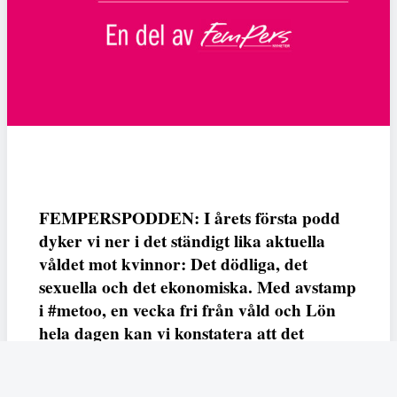
FEMPERSPODDEN: I årets första podd
dyker vi ner i det ständigt lika aktuella
våldet mot kvinnor: Det dödliga, det
sexuella och det ekonomiska. Med avstamp
i #metoo, en vecka fri från våld och Lön
hela dagen kan vi konstatera att det
varken saknas kunskap, data eller behov.
Vi efterlyser våldsprevention, ursäkter och