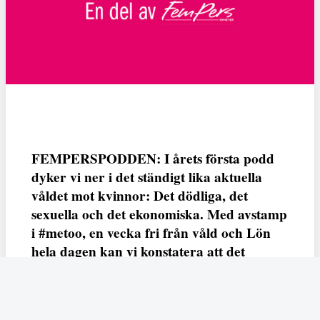
FEMPERSPODDEN: I årets första podd
dyker vi ner i det ständigt lika aktuella
våldet mot kvinnor: Det dödliga, det
sexuella och det ekonomiska. Med avstamp
i #metoo, en vecka fri från våld och Lön
hela dagen kan vi konstatera att det
varken saknas kunskap, data eller behov.
Vi efterlyser våldsprevention, ursäkter och
löneutjämnande åtgärder från såväl fack,