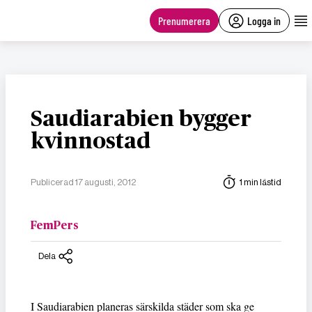
main
content
Prenumerera
Logga in
Saudiarabien bygger
kvinnostad
Publicerad 17 augusti, 2012
1 min lästid
FemPers
Dela
I Saudiarabien planeras särskilda städer som ska ge