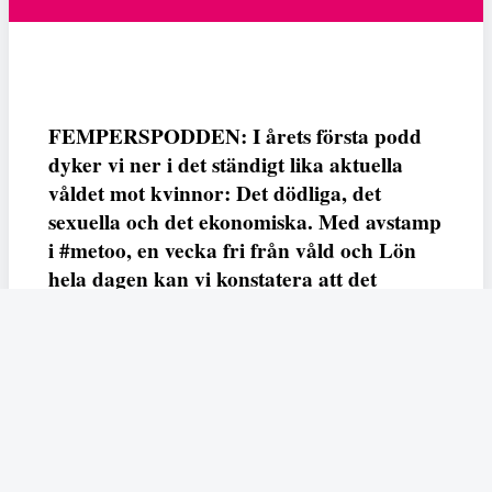
FEMPERSPODDEN: I årets första podd
dyker vi ner i det ständigt lika aktuella
våldet mot kvinnor: Det dödliga, det
sexuella och det ekonomiska. Med avstamp
i #metoo, en vecka fri från våld och Lön
hela dagen kan vi konstatera att det
varken saknas kunskap, data eller behov.
Vi efterlyser våldsprevention, ursäkter och
löneutjämnande åtgärder från såväl fack,
arbetsgivare och beslutsfattare.
Fempers
Fempers evenemang