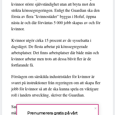
kvinnor större självständighet utan att bryta mot den
strikta könssegregeringen. Enligt the Guardian ska den
första av flera ”kvinnostäder” byggas i Hofuf, öppna
nästa år och där förväntas 5 000 jobb skapas av och för
kvinnor.
Kvinnor utgör cirka 15 procent av de sysselsatta i
dagsläget. De flesta arbetar på könssegregerade
arbetsplatser. Det finns arbetsplatser där både män och
kvinnor arbetar men trots att dessa blivit fler är de
fortfarande få.
Förslagen om särskilda industristäder för kvinnor är
svaret på instruktioner från regeringen om att skapa fler
jobb för kvinnor så att de ska kunna spela en viktigare
roll i landets utveckling, skriver the Guardian.
Saudiarabien är en diktatur som får ständig kritik från
människorättsorganisationer för förtrycket av kvinnor.
Prenumerera gratis på vårt