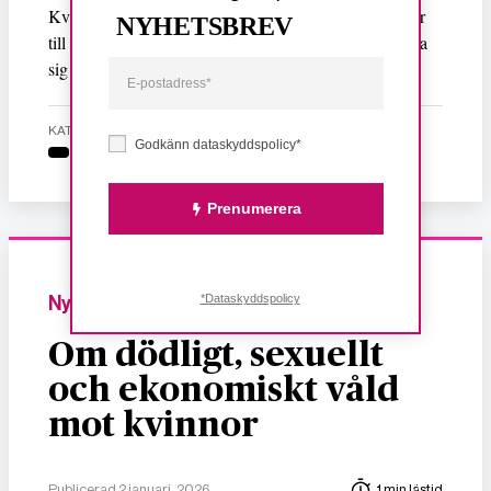
Kvinnors medborgerliga rättigheter erkänns inte och är
NYHETSBREV
till exempel beroende av män för att kunna transportera
sig med bil.
KATEGORI
Godkänn dataskyddspolicy*
Prenumerera
*Dataskyddspolicy
Nyheter
Om dödligt, sexuellt
och ekonomiskt våld
mot kvinnor
Publicerad 2 januari, 2026
1 min lästid