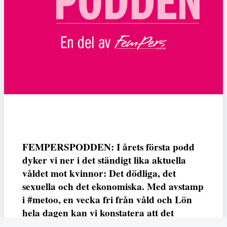
FEMPERSPODDEN: I årets första podd
dyker vi ner i det ständigt lika aktuella
våldet mot kvinnor: Det dödliga, det
sexuella och det ekonomiska. Med avstamp
i #metoo, en vecka fri från våld och Lön
hela dagen kan vi konstatera att det
varken saknas kunskap, data eller behov.