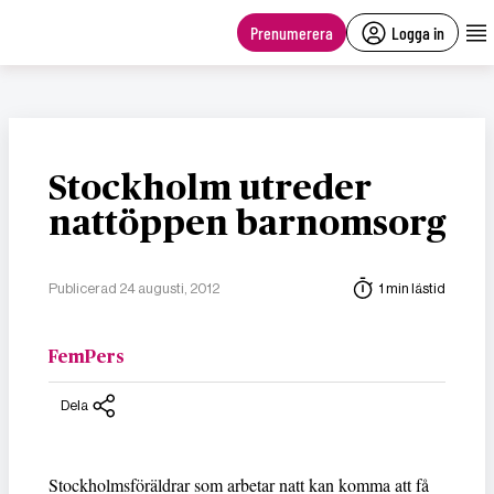
main
content
Prenumerera
Logga in
Stockholm utreder
nattöppen barnomsorg
Publicerad 24 augusti, 2012
1 min lästid
FemPers
Dela
Stockholmsföräldrar som arbetar natt kan komma att få