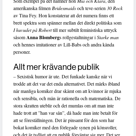
Som exempel på det nämner hon
Mia och Klara
, den
amerikanska filmen
Bridesmaids
och teve-serien
30 Rock
av Tina Fey. Hon konstaterar att det numera finns ett
brett spektra som spänner mellan det direkt politiska som
I huvudet på Robert
till mer subtilt feministiska uttryck
Anna Blomberg
såsom
s rollgestaltningar i
Starke man
och hennes imitationer av Lill-Babs och andra kända
personer.
Allt mer krävande publik
– Sexistisk humor är ute. Det funkade kanske när vi
trodde att det var det enda alternativet. Det märks ibland
när manliga komiker drar skämt om att kvinnor är mjuka
och sensibla, och män är rationella och matematiska. De
stora skratten uteblir och det mumlas om att man inte
hade trott att ”han var sån”, då hade man inte betalt för
att se föreställningen. Det är pinsamt för den som har
bokat komiker med den förlegade synen på könsroller,
och det är tydligt att en publik förväntar sig mer. Det ser