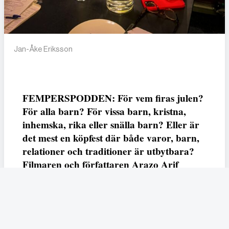
Jan-Åke Eriksson
FEMPERSPODDEN: För vem firas julen?
För alla barn? För vissa barn, kristna,
inhemska, rika eller snälla barn? Eller är
det mest en köpfest där både varor, barn,
relationer och traditioner är utbytbara?
Filmaren och författaren Arazo Arif
adresserar samtliga frågor i den första
svenska julfilmen ur ett migrantperspektiv
– En juldröm – som hade premiär i SVT
23 december.