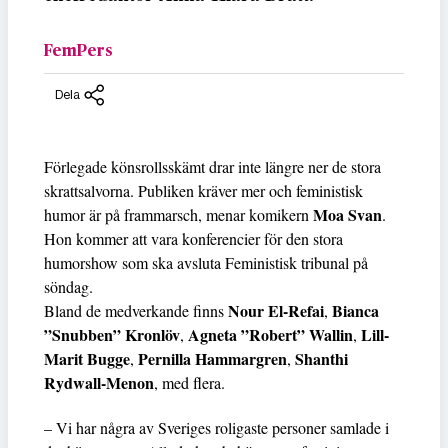
FemPers
Dela
Förlegade könsrollsskämt drar inte längre ner de stora
skrattsalvorna. Publiken kräver mer och feministisk
Moa Svan
humor är på frammarsch, menar komikern
.
Hon kommer att vara konferencier för den stora
humorshow som ska avsluta Feministisk tribunal på
söndag.
Nour El-Refai
Bianca
Bland de medverkande finns
,
”Snubben” Kronlöv
Agneta ”Robert” Wallin
Lill-
,
,
Marit Bugge
Pernilla Hammargren
Shanthi
,
,
Rydwall-Menon
, med flera.
– Vi har några av Sveriges roligaste personer samlade i