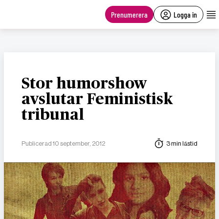
main
content
Prenumerera
Logga in
Stor humorshow
avslutar Feministisk
tribunal
Publicerad 10 september, 2012
3 min lästid