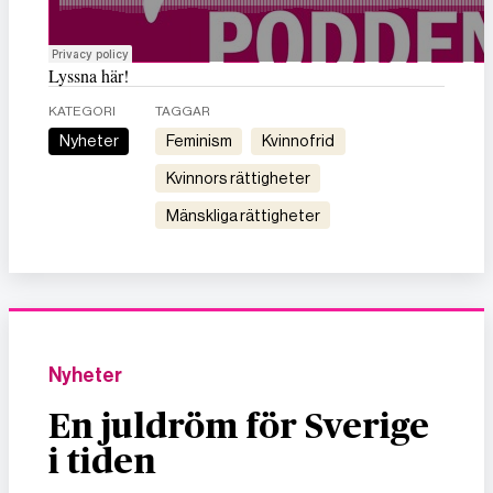
Lyssna här!
KATEGORI
TAGGAR
Nyheter
feminism
kvinnofrid
kvinnors rättigheter
mänskliga rättigheter
Nyheter
En juldröm för Sverige
i tiden