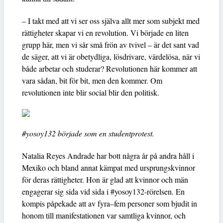
– I takt med att vi ser oss själva allt mer som subjekt med
rättigheter skapar vi en revolution. Vi började en liten
grupp här, men vi sår små frön av tvivel – är det sant vad
de säger, att vi är obetydliga, lösdrivare, värdelösa, när vi
både arbetar och studerar? Revolutionen här kommer att
vara sådan, bit för bit, men den kommer. Om
revolutionen inte blir social blir den politisk.
#yosoy132 började som en studentprotest.
Natalia Reyes Andrade har bott några år på andra håll i
Mexiko och bland annat kämpat med ursprungskvinnor
för deras rättigheter. Hon är glad att kvinnor och män
engagerar sig sida vid sida i #yosoy132-rörelsen. En
kompis påpekade att av fyra–fem personer som bjudit in
honom till manifestationen var samtliga kvinnor, och