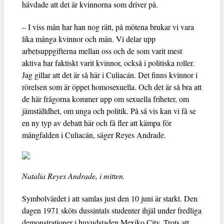
hävdade att det är kvinnorna som driver på.
– I viss mån har han nog rätt, på mötena brukar vi vara
lika många kvinnor och män. Vi delar upp
arbetsuppgifterna mellan oss och de som varit mest
aktiva har faktiskt varit kvinnor, också i politiska roller.
Jag gillar att det är så här i Culiacán. Det finns kvinnor i
rörelsen som är öppet homosexuella. Och det är så bra att
de här frågorna kommer upp om sexuella friheter, om
jämställdhet, om unga och politik. På så vis kan vi få se
en ny typ av debatt här och få fler att kämpa för
mångfalden i Culiacán, säger Reyes Andrade.
Natalia Reyes Andrade, i mitten.
Symbolvärdet i att samlas just den 10 juni är starkt. Den
dagen 1971 sköts dussintals studenter ihjäl under fredliga
demonstrationer i huvudstaden Mexiko City. Trots att