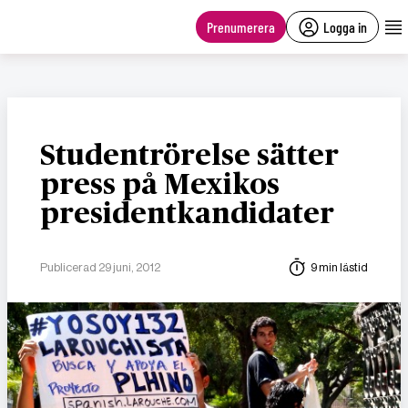
main
content
Prenumerera
Logga in
Studentrörelse sätter
press på Mexikos
presidentkandidater
Publicerad 29 juni, 2012
9 min lästid