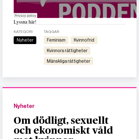
Lyssna här!
KATEGORI
TAGGAR
Nyheter
feminism
kvinnofrid
kvinnors rättigheter
mänskliga rättigheter
Nyheter
Om dödligt, sexuellt
och ekonomiskt våld