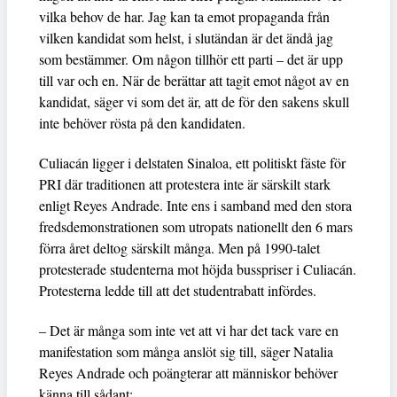
vilka behov de har. Jag kan ta emot propaganda från
vilken kandidat som helst, i slutändan är det ändå jag
som bestämmer. Om någon tillhör ett parti – det är upp
till var och en. När de berättar att tagit emot något av en
kandidat, säger vi som det är, att de för den sakens skull
inte behöver rösta på den kandidaten.
Culiacán ligger i delstaten Sinaloa, ett politiskt fäste för
PRI där traditionen att protestera inte är särskilt stark
enligt Reyes Andrade. Inte ens i samband med den stora
fredsdemonstrationen som utropats nationellt den 6 mars
förra året deltog särskilt många. Men på 1990-talet
protesterade studenterna mot höjda busspriser i Culiacán.
Protesterna ledde till att det studentrabatt infördes.
– Det är många som inte vet att vi har det tack vare en
manifestation som många anslöt sig till, säger Natalia
Reyes Andrade och poängterar att människor behöver
känna till sådant: