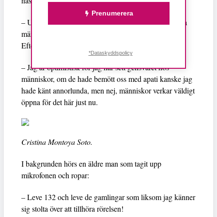
nästa president behöver ta itu med först:
Prenumerera
– Utbildning är den viktigaste frågan. Vi måste utbilda
människor om historien.
Efter manifestationen den 10 juni är hon optimistisk.
*Dataskyddspolicy
– Jag är optimistisk för jag har sett gensvaret hos
människor, om de hade bemött oss med apati kanske jag
hade känt annorlunda, men nej, människor verkar väldigt
öppna för det här just nu.
Cristina Montoya Soto.
I bakgrunden hörs en äldre man som tagit upp
mikrofonen och ropar:
– Leve 132 och leve de gamlingar som liksom jag känner
sig stolta över att tillhöra rörelsen!