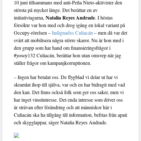
10 juni tillsammans med anti-Peña Nieto-aktivister den
största på mycket länge. Det berättar en av
Natalia Reyes Andrade
initiativtagarna,
. I höstas
försökte var hon med och drog igång en lokal variant på
Occupy-rörelsen –
Indignadxs Culiacán
– men då var det
svårt att mobilisera några större skaror. Nu är hon med i
den grupp som har hand om finansieringsfrågor i
#yosoy132 Culiacán, berättar hon utan omsvep när jag
ställer frågor om kampanjkorruptionen.
– Ingen har betalat oss. De flygblad vi delar ut har vi
skramlat ihop till själva, var och en har bidragit med vad
den kan. Det finns också folk som ger oss saker, men vi
har inget vinstintresse. Det enda intresse som driver oss
är strävan efter förändring och att människor här i
Culiacán ska ha tillgång till information, befrias från apati
och skygglappar, säger Natalia Reyes Andrade.