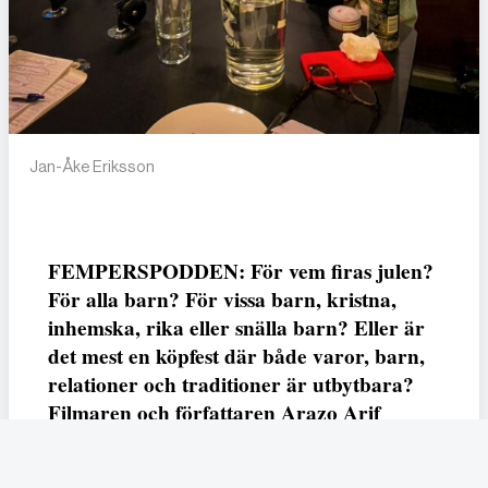
Jan-Åke Eriksson
FEMPERSPODDEN: För vem firas julen?
För alla barn? För vissa barn, kristna,
inhemska, rika eller snälla barn? Eller är
det mest en köpfest där både varor, barn,
relationer och traditioner är utbytbara?
Filmaren och författaren Arazo Arif
adresserar samtliga frågor i den första
svenska julfilmen ur ett migrantperspektiv