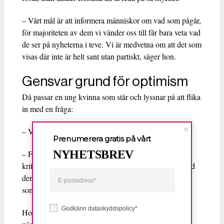
– Vårt mål är att informera människor om vad som pågår,
för majoriteten av dem vi vänder oss till får bara veta vad
de ser på nyheterna i teve. Vi är medvetna om att det som
visas där inte är helt sant utan partiskt, säger hon.
Gensvar grund för optimism
Då passar en ung kvinna som står och lyssnar på att flika
in med en fråga:
– Varför har ni bara information om Peña Nieto?
Prenumerera gratis på vårt
NYHETSBREV
– För vår uppfattning är att tevenyheterna informerar
kritiskt om alla de andra kandidaterna. Vi har tagit med
den information som inte kommer ut, den information
som döljs, säger Cristina Montoya Soto.
Godkänn dataskyddspolicy*
Hon svarar också utan tvekan angående vilken fråga