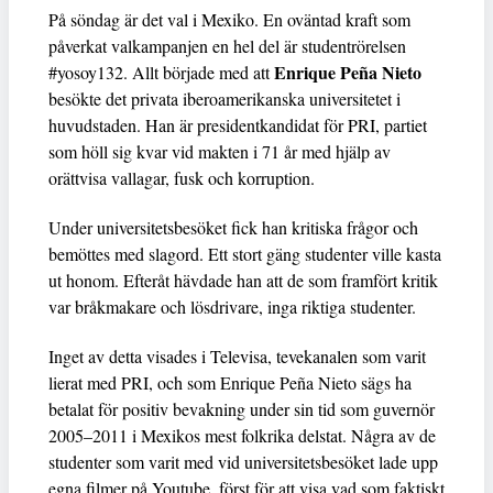
På söndag är det val i Mexiko. En oväntad kraft som
påverkat valkampanjen en hel del är studentrörelsen
Enrique Peña Nieto
#yosoy132. Allt började med att
besökte det privata iberoamerikanska universitetet i
huvudstaden. Han är presidentkandidat för PRI, partiet
som höll sig kvar vid makten i 71 år med hjälp av
orättvisa vallagar, fusk och korruption.
Under universitetsbesöket fick han kritiska frågor och
bemöttes med slagord. Ett stort gäng studenter ville kasta
ut honom. Efteråt hävdade han att de som framfört kritik
var bråkmakare och lösdrivare, inga riktiga studenter.
Inget av detta visades i Televisa, tevekanalen som varit
lierat med PRI, och som Enrique Peña Nieto sägs ha
betalat för positiv bevakning under sin tid som guvernör
2005–2011 i Mexikos mest folkrika delstat. Några av de
studenter som varit med vid universitetsbesöket lade upp
egna filmer på Youtube, först för att visa vad som faktiskt