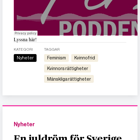
Lyssna här!
KATEGORI
TAGGAR
Nyheter
feminism
kvinnofrid
kvinnors rättigheter
mänskliga rättigheter
Nyheter
En juldröm för Sverige