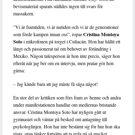
bevismaterial sparats ställdes ingen till svars för
massakern.
”Vi är framtiden, vi är nutiden och vi är de generationer
Cristina Montoya
som förde kampen innan oss”, ropar
Soto
i mikrofonen på torget i Culiacán. Hon har hållit ett
långt och passionerat tal om behovet av förändring i
Mexiko. Någon talesperson är hon inte precis, säger hon
efteråt när jag ber om en intervju, men pratar gör hon
gärna:
– Jag kände bara att jag måste få säga något!
En stor del av kritiken som förs fram av henne och andra
under manifestationen handlar om mediernas bristande
ansvar. Cristina Montoya Soto har nyligen gått ut
gymnasiet och väntar på besked om antagning till
psykologlinjen. Hon har inte bestämt sig för hur hon ska
rösta, utan tänker fortsätta att ta reda på så mycket.