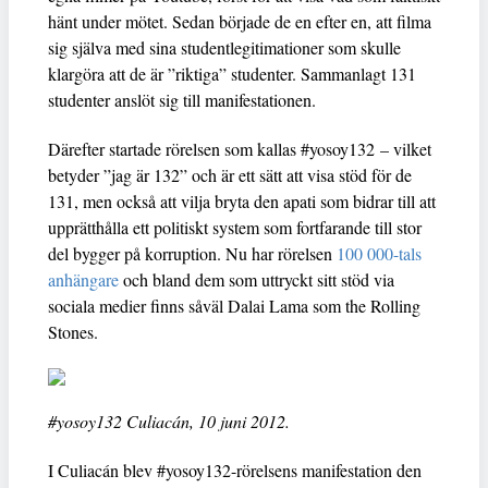
hänt under mötet. Sedan började de en efter en, att filma
sig själva med sina studentlegitimationer som skulle
klargöra att de är ”riktiga” studenter. Sammanlagt 131
studenter anslöt sig till manifestationen.
Därefter startade rörelsen som kallas #yosoy132 – vilket
betyder ”jag är 132” och är ett sätt att visa stöd för de
131, men också att vilja bryta den apati som bidrar till att
upprätthålla ett politiskt system som fortfarande till stor
del bygger på korruption. Nu har rörelsen
100 000-tals
anhängare
och bland dem som uttryckt sitt stöd via
sociala medier finns såväl Dalai Lama som the Rolling
Stones.
#yosoy132 Culiacán, 10 juni 2012.
I Culiacán blev #yosoy132-rörelsens manifestation den