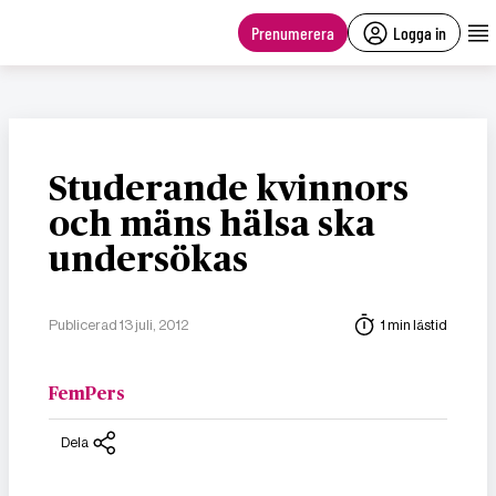
main
content
Prenumerera
Logga in
Studerande kvinnors
och mäns hälsa ska
undersökas
Publicerad 13 juli, 2012
1 min lästid
FemPers
Dela