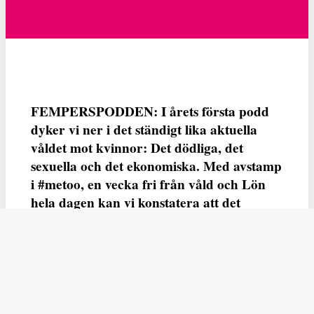
FEMPERSPODDEN: I årets första podd
dyker vi ner i det ständigt lika aktuella
våldet mot kvinnor: Det dödliga, det
sexuella och det ekonomiska. Med avstamp
i #metoo, en vecka fri från våld och Lön
hela dagen kan vi konstatera att det
varken saknas kunskap, data eller behov.
Vi efterlyser våldsprevention, ursäkter och
löneutjämnande åtgärder från såväl fack,
arbetsgivare och beslutsfattare.