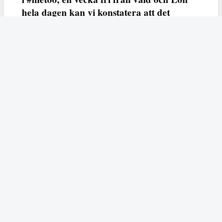
hela dagen kan vi konstatera att det
varken saknas kunskap, data eller behov.
Vi efterlyser våldsprevention, ursäkter och
löneutjämnande åtgärder från såväl fack,
arbetsgivare och beslutsfattare.
Fempers
Fempers evenemang
Dela