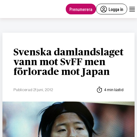
main
content
Prenumerera
Logga in
Svenska damlandslaget
vann mot SvFF men
förlorade mot Japan
Publicerad 21 juni, 2012
4 min lästid