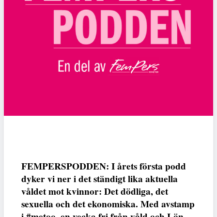
FEMPERSPODDEN: I årets första podd
dyker vi ner i det ständigt lika aktuella
våldet mot kvinnor: Det dödliga, det
sexuella och det ekonomiska. Med avstamp
i #metoo, en vecka fri från våld och Lön