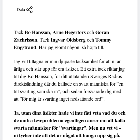
Dela
Bo Hansson
Arne Hegerfors
Göran
Tack
,
och
Zachrisson
Ingvar Oldsberg
Tommy
. Tack
och
Engstrand
. Har jag glömt någon, så hojta till.
Jag vill tillägna er min djupaste tacksamhet för att ni är
ärliga och står upp för era åsikter. Ett extra tack riktar jag
till dig Bo Hansson, för ditt uttalande i Sveriges Radios
direktsändning där du kallade en svart människa för ”en
till svarting som ska in”, och sedan försvarade dig med
att ”för mig är svarting inget nedsättande ord”.
Ja, utan dina åsikter hade vi inte fått veta vad du och
de andra teveprofilerna egentligen anser om att kalla
svarta människor för ”svartingar”. Men nu vet vi –
ni tycker inte att det är något att hänga upp sig på.