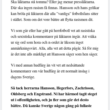
Ska läktarna stå tomma? Eller jag menar pressläktarna.
Där ska ingen rasism få finnas. Hansson och hans gelikar
kan bröla på läktaren där alla ”vanliga” fotbollsfans sitter
i stället. Som om det vore bättre att flytta rasismen dit.
Vi som går eller har gått på herrfotboll vet att rasistiska
och sexistiska kommentarer på läktaren ingår. Att vräka
ur sig ord som hora och n-ordet är liksom inget
anmärkningsvärt. Alla, alla vet att detta pågår. Så för mig
är det inte alls märkligt att Hansson säger som hen säger.
Vi med annan hudfärg än vit vet att nedsättande
kommentarer om vår hudfärg är ett normalt inslag i
dagens Sverige.
Så tack herrarna Hansson, Hegerfors, Zachrisson,
Oldsberg och Engstrand. Ni har härmed tagit steget
ut i offentligheten, och ju fler som gör det desto
bättre. Då kanske Sverige någon gång på fullaste