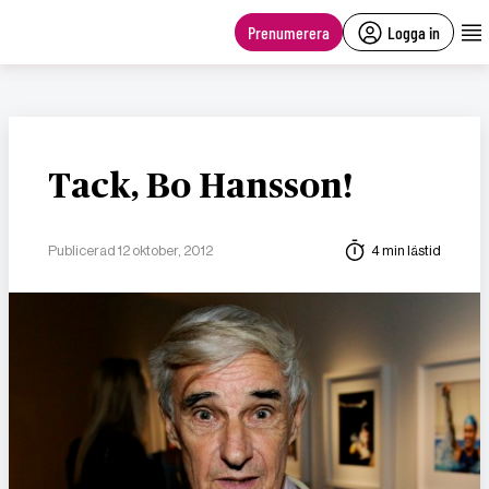
main
content
Prenumerera
Logga in
Tack, Bo Hansson!
Publicerad 12 oktober, 2012
4 min lästid