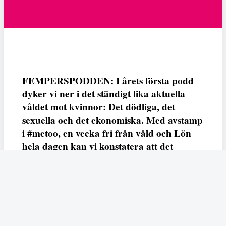
FEMPERSPODDEN: I årets första podd
dyker vi ner i det ständigt lika aktuella
våldet mot kvinnor: Det dödliga, det
sexuella och det ekonomiska. Med avstamp
i #metoo, en vecka fri från våld och Lön
hela dagen kan vi konstatera att det
varken saknas kunskap, data eller behov.
Vi efterlyser våldsprevention, ursäkter och
löneutjämnande åtgärder från såväl fack,
arbetsgivare och beslutsfattare.