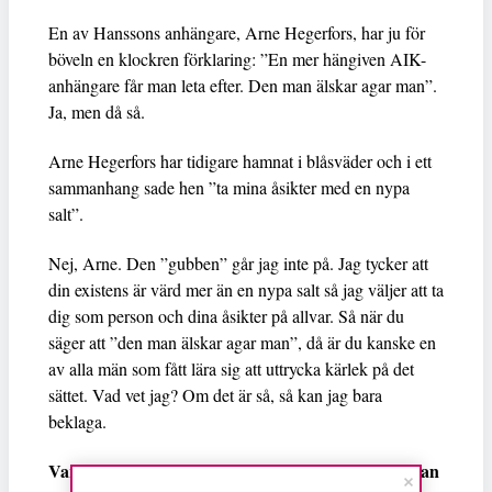
En av Hanssons anhängare, Arne Hegerfors, har ju för
böveln en klockren förklaring: ”En mer hängiven AIK-
anhängare får man leta efter. Den man älskar agar man”.
Ja, men då så.
Arne Hegerfors har tidigare hamnat i blåsväder och i ett
sammanhang sade hen ”ta mina åsikter med en nypa
salt”.
Nej, Arne. Den ”gubben” går jag inte på. Jag tycker att
din existens är värd mer än en nypa salt så jag väljer att ta
dig som person och dina åsikter på allvar. Så när du
säger att ”den man älskar agar man”, då är du kanske en
av alla män som fått lära sig att uttrycka kärlek på det
sättet. Vad vet jag? Om det är så, så kan jag bara
beklaga.
Vari ligger egentligen problemet i denna härva? Kan