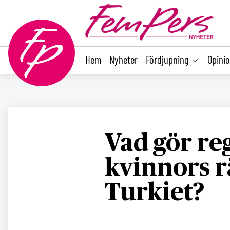
main
content
Hem
Nyheter
Fördjupning
Opini
Vad gör re
kvinnors r
Turkiet?