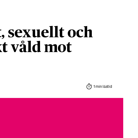
, sexuellt och
t våld mot
1 min lästid