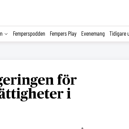
on
Femperspodden
Fempers Play
Evenemang
Tidigare 
geringen för
ättigheter i