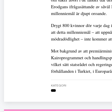
Erodgans ifrågasättande av såvä
millenniemål är djupt oroande.
Drygt 800 kvinnor dör varje dag
att detta millenniemål – att upp
mödradödlighet – inte kommer att
Mot bakgrund av att premiärminist
Kairoprogrammet och handlingspl
vilket sätt statsrådet och regerin
förhållanden i Turkiet, i Europarå
KATEGORI