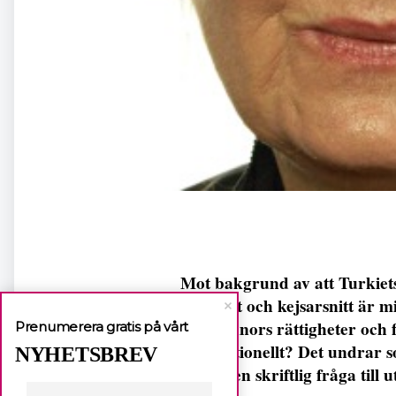
Mot bakgrund av att Turkiet
av abort och kejsarsnitt är mi
för kvinnors rättigheter och 
Prenumerera gratis på vårt
internationellt? Det undrar
NYHETSBREV
Hägg i en skriftlig fråga till 