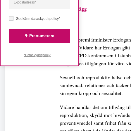
Carina Hägg
Godkänn dataskyddspolicy*
Dela
Prenumerera
Turkiets premiärminister Erdogan 
tre barn. Vidare har Erdogan gått t
tal vid ICPD-konferensen i Istanb
*Dataskyddspolicy
ifrågasattes tillgången för vård vi
Sexuell och reproduktiv hälsa och
samlevnad, relationer och täcker 
sin egen kropp och sexualitet.
Vidare handlar det om tillgång ti
reproduktion, skydd mot hiv/aids 
preventivmedel samt frihet från s
om säker abort i de länder där det