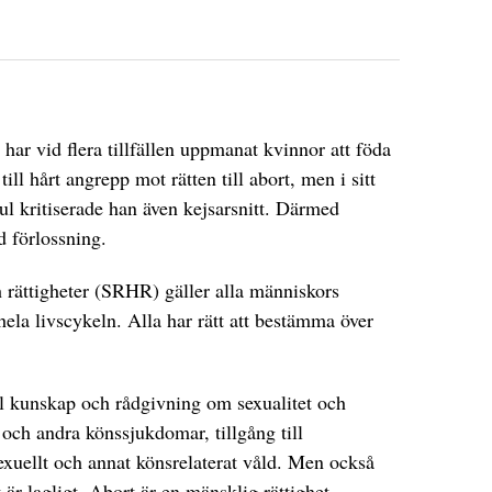
har vid flera tillfällen uppmanat kvinnor att föda
ill hårt angrepp mot rätten till abort, men i sitt
ul kritiserade han även kejsarsnitt. Därmed
d förlossning.
 rättigheter (SRHR) gäller alla människors
hela livscykeln. Alla har rätt att bestämma över
ll kunskap och rådgivning om sexualitet och
och andra könssjukdomar, tillgång till
exuellt och annat könsrelaterat våld. Men också
 är lagligt. Abort är en mänsklig rättighet.