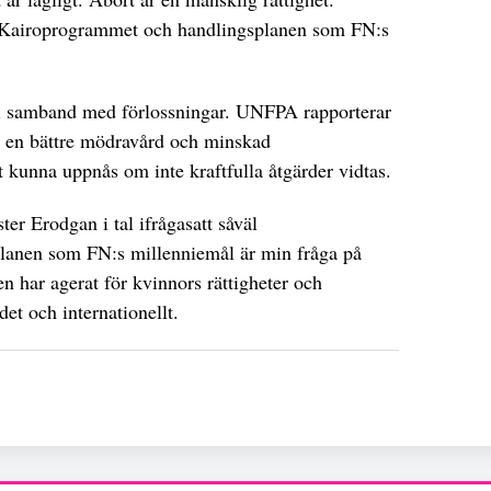
l Kairoprogrammet och handlingsplanen som FN:s
 i samband med förlossningar. UNFPA rapporterar
nå en bättre mödravård och minskad
 kunna uppnås om inte kraftfulla åtgärder vidtas.
er Erodgan i tal ifrågasatt såväl
anen som FN:s millenniemål är min fråga på
gen har agerat för kvinnors rättigheter och
det och internationellt.