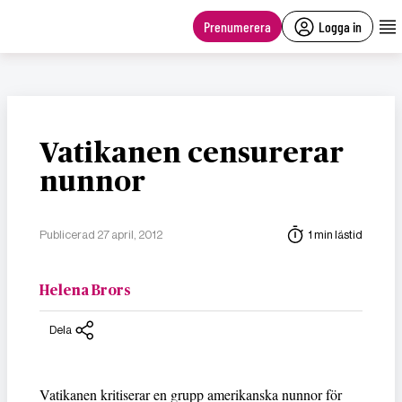
main
content
Prenumerera
Logga in
Vatikanen censurerar
nunnor
Publicerad 27 april, 2012
1 min lästid
Helena Brors
Dela
Vatikanen kritiserar en grupp amerikanska nunnor för