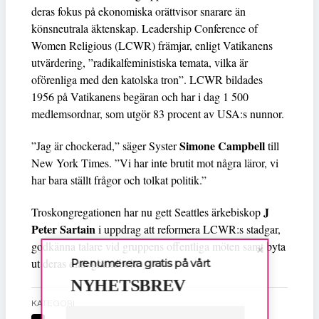
deras fokus på ekonomiska orättvisor snarare än
könsneutrala äktenskap. Leadership Conference of
Women Religious (LCWR) främjar, enligt Vatikanens
utvärdering, ”radikalfeministiska temata, vilka är
oförenliga med den katolska tron”. LCWR bildades
1956 på Vatikanens begäran och har i dag 1 500
medlemsordnar, som utgör 83 procent av USA:s nunnor.
Simone Campbell
”Jag är chockerad,” säger Syster
till
New York Times. ”Vi har inte brutit mot några läror, vi
har bara ställt frågor och tolkat politik.”
J
Troskongregationen har nu gett Seattles ärkebiskop
Peter Sartain
i uppdrag att reformera LCWR:s stadgar,
godkänna talare vid gruppens offentliga möten samt byta
ut deras dialoghandbok.
Prenumerera gratis på vårt
NYHETSBREV
KATEGORI