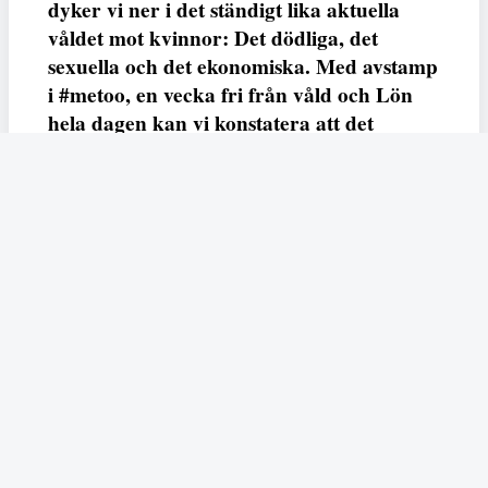
dyker vi ner i det ständigt lika aktuella
våldet mot kvinnor: Det dödliga, det
sexuella och det ekonomiska. Med avstamp
i #metoo, en vecka fri från våld och Lön
hela dagen kan vi konstatera att det
varken saknas kunskap, data eller behov.
Vi efterlyser våldsprevention, ursäkter och
löneutjämnande åtgärder från såväl fack,
arbetsgivare och beslutsfattare.
Fempers
Fempers evenemang
Dela