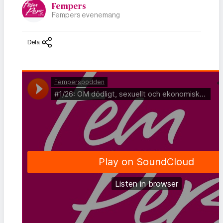
Fempers
Fempers evenemang
Dela