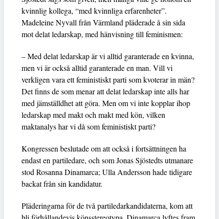
kvinnlig kollega, “med kvinnliga erfarenheter”.
Madeleine Nyvall från Värmland pläderade å sin sida
mot delat ledarskap, med hänvisning till feminismen:
– Med delat ledarskap är vi alltid garanterade en kvinna,
men vi är också alltid garanterade en man. Vill vi
verkligen vara ett feministiskt parti som kvoterar in män?
Det finns de som menar att delat ledarskap inte alls har
med jämställdhet att göra. Men om vi inte kopplar ihop
ledarskap med makt och makt med kön, vilken
maktanalys har vi då som feministiskt parti?
Kongressen beslutade om att också i fortsättningen ha
endast en partiledare, och som Jonas Sjöstedts utmanare
stod Rosanna Dinamarca; Ulla Andersson hade tidigare
backat från sin kandidatur.
Pläderingarna för de två partiledarkandidaterna, kom att
bli förhållandevis könsstereotypa. Dinamarca lyftes fram