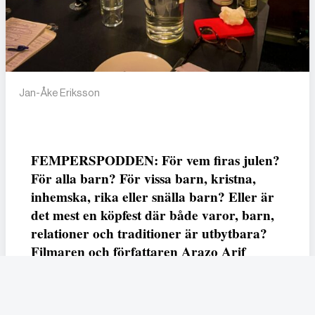
Jan-Åke Eriksson
FEMPERSPODDEN: För vem firas julen?
För alla barn? För vissa barn, kristna,
inhemska, rika eller snälla barn? Eller är
det mest en köpfest där både varor, barn,
relationer och traditioner är utbytbara?
Filmaren och författaren Arazo Arif
adresserar samtliga frågor i den första
svenska julfilmen ur ett migrantperspektiv
– En juldröm – som hade premiär i SVT