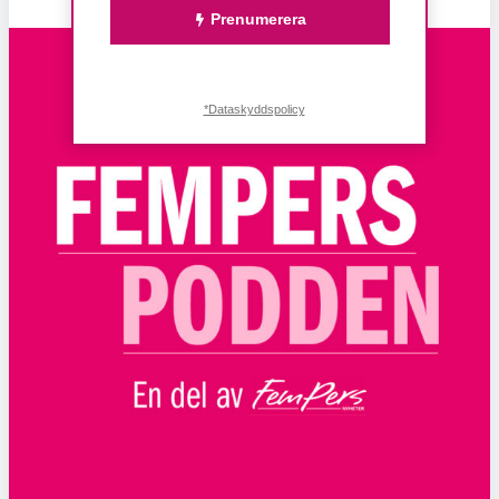
Prenumerera
*Dataskyddspolicy