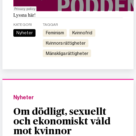
Lyssna här!
KATEGORI
TAGGAR
Nyheter
feminism
kvinnofrid
kvinnors rättigheter
mänskliga rättigheter
Nyheter
Om dödligt, sexuellt
och ekonomiskt våld
mot kvinnor