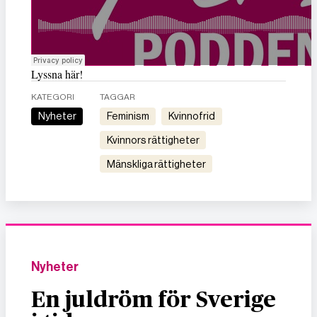
Lyssna här!
KATEGORI
TAGGAR
Nyheter
feminism
kvinnofrid
kvinnors rättigheter
mänskliga rättigheter
Nyheter
En juldröm för Sverige