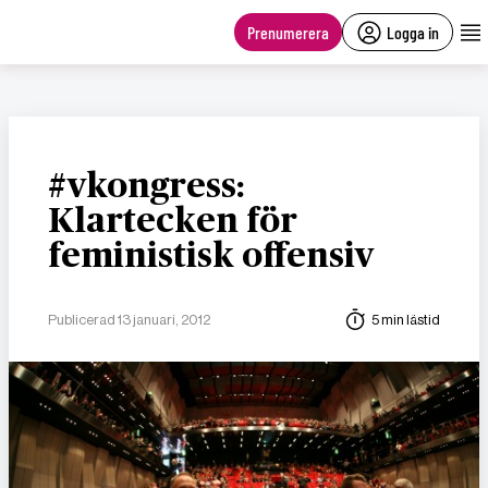
main
content
Prenumerera
Logga in
#vkongress:
Klartecken för
feministisk offensiv
Publicerad 13 januari, 2012
5 min lästid