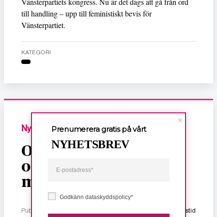
Vänsterpartiets kongress. Nu är det dags att gå från ord
till handling – upp till feministiskt bevis för
Vänsterpartiet.
KATEGORI
Nyheter
Prenumerera gratis på vårt
NYHETSBREV
Om dödligt, sexuellt
och ekonomiskt våld
mot kvinnor
Godkänn dataskyddspolicy*
Publicerad 2 januari, 2026
1 min lästid