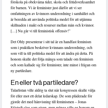
förskola på obekväma tider, skola och fritidsverksamhet
för barnen. Vi är feminister just därför att vi ser
omfattningen av kvinnors underordning i samhället och
är beredda att använda politiska medel för att utjämna
skillnaden i makt och resurser mellan män och kvinnor.
[…] Nu går vi till feministisk offensiv!”
Det Ohly presenterar i sitt tal är en handfast feminism
som i praktiken beskriver kvinnans underordning, och
som vill ta till politiska medel för att ändra på detta. På
honom skulle det följa många som talade om feminism
och som kallade sig för feminister, inte minst i frågan om
ny partiledare.
En eller två partiledare?
Talarlistan ville aldrig ta slut när kongressen skulle välja
för eller mot ett delat ledarskap. De som pläderade för
gjorde det med hänvisning till feminismen – Jonas
Sjöstedt sågs som given, men många ville ge honom en