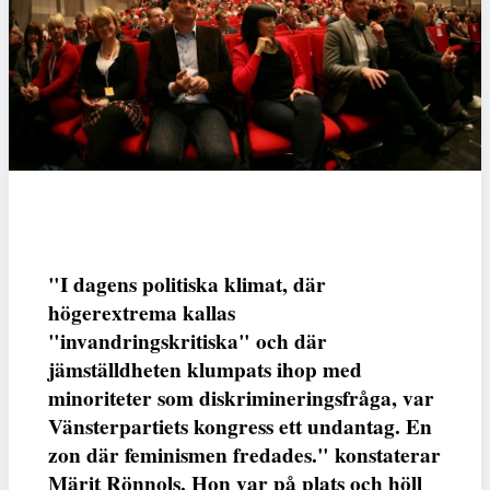
"I dagens politiska klimat, där
högerextrema kallas
"invandringskritiska" och där
jämställdheten klumpats ihop med
minoriteter som diskrimineringsfråga, var
Vänsterpartiets kongress ett undantag. En
zon där feminismen fredades." konstaterar
Märit Rönnols. Hon var på plats och höll