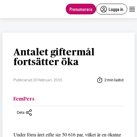
main
content
Prenumerera
Logga in
Antalet giftermål
fortsätter öka
Publicerad 20 februari, 2013
2 min lästid
FemPers
Dela
Under förra året gifte sig 50 616 par, vilket är en ökning