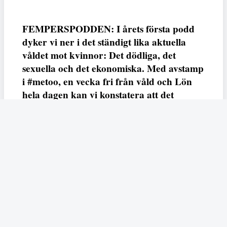
FEMPERSPODDEN: I årets första podd
dyker vi ner i det ständigt lika aktuella
våldet mot kvinnor: Det dödliga, det
sexuella och det ekonomiska. Med avstamp
i #metoo, en vecka fri från våld och Lön
hela dagen kan vi konstatera att det
varken saknas kunskap, data eller behov.
Vi efterlyser våldsprevention, ursäkter och
löneutjämnande åtgärder från såväl fack,
arbetsgivare och beslutsfattare.
Fempers
Fempers evenemang
Dela