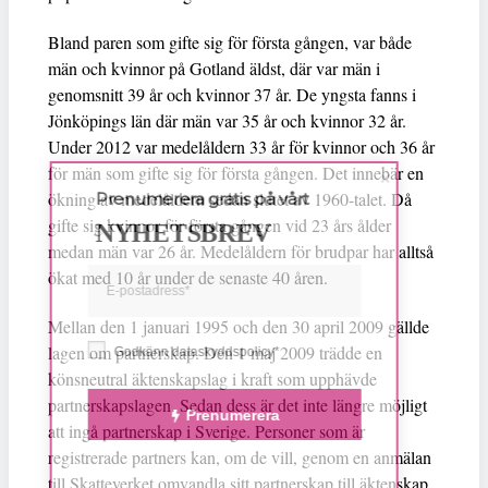
Bland paren som gifte sig för första gången, var både
män och kvinnor på Gotland äldst, där var män i
genomsnitt 39 år och kvinnor 37 år. De yngsta fanns i
Jönköpings län där män var 35 år och kvinnor 32 år.
Under 2012 var medelåldern 33 år för kvinnor och 36 år
för män som gifte sig för första gången. Det innebär en
ökning av medelåldern sedan slutet av 1960-talet. Då
Prenumerera gratis på vårt
gifte sig kvinnor för första gången vid 23 års ålder
NYHETSBREV
medan män var 26 år. Medelåldern för brudpar har alltså
ökat med 10 år under de senaste 40 åren.
Mellan den 1 januari 1995 och den 30 april 2009 gällde
lagen om partnerskap. Den 1 maj 2009 trädde en
Godkänn dataskyddspolicy*
könsneutral äktenskapslag i kraft som upphävde
partnerskapslagen. Sedan dess är det inte längre möjligt
Prenumerera
att ingå partnerskap i Sverige. Personer som är
registrerade partners kan, om de vill, genom en anmälan
till Skatteverket omvandla sitt partnerskap till äktenskap.