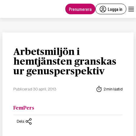
main
content
Prenumerera
Logga in
Arbetsmiljön i
hemtjänsten granskas
ur genusperspektiv
Publicerad 30 april, 2013
2 min lästid
FemPers
Dela