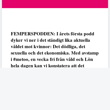
FEMPERSPODDEN: I årets första podd
dyker vi ner i det ständigt lika aktuella
våldet mot kvinnor: Det dödliga, det
sexuella och det ekonomiska. Med avstamp
i #metoo, en vecka fri från våld och Lön
hela dagen kan vi konstatera att det
varken saknas kunskap, data eller behov.
Vi efterlyser våldsprevention, ursäkter och
löneutjämnande åtgärder från såväl fack,
arbetsgivare och beslutsfattare.
Fempers
Fempers evenemang