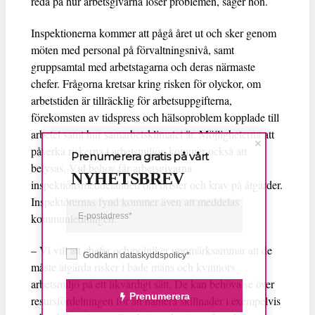
reda på hur arbetsgivarna löser problemen, säger hon.
Inspektionerna kommer att pågå året ut och sker genom
möten med personal på förvaltningsnivå, samt
gruppsamtal med arbetstagarna och deras närmaste
chefer. Frågorna kretsar kring risken för olyckor, om
arbetstiden är tillräcklig för arbetsuppgifterna,
förekomsten av tidspress och hälsoproblem kopplade till
arbetet samt hur samarbetsklimatet är. Möjligheterna att
påverka riskerna i arbetsmiljön kommer också att
Prenumerera gratis på vårt
belysas. Vid behov får arbetsgivarna
NYHETSBREV
inspektionsmeddelanden om brister och krav på åtgärder.
Inspektörernas fynd kommer även att meddelas
kommunledningen.
– Vi vill att chefer och politiker uppmärksammar att de
Godkänn dataskyddspolicy*
måste åtgärda risker i både mäns och kvinnors
arbetsmiljö på ett likvärdigt sätt. De kan behöva se över
Prenumerera
resursfördelningen för att hantera skillnader i exempelvis