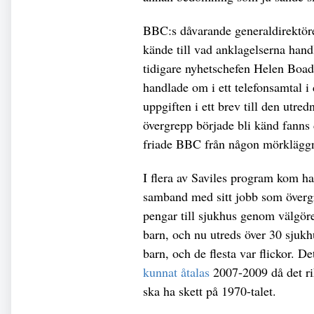
BBC:s dåvarande generaldirektöre
kände till vad anklagelserna han
tidigare nyhetschefen Helen Bo
handlade om i ett telefonsamtal 
uppgiften i ett brev till den utred
övergrepp började bli känd fanns 
friade BBC från någon mörkläggni
I flera av Saviles program kom ha
samband med sitt jobb som överg
pengar till sjukhus genom välgör
barn, och nu utreds över 30 sjukh
barn, och de flesta var flickor. D
kunnat åtalas
2007-2009 då det ri
ska ha skett på 1970-talet.