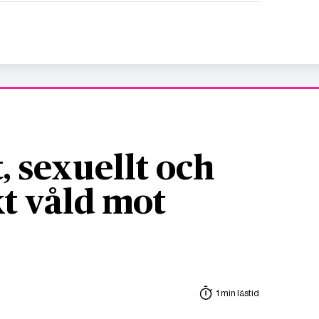
, sexuellt och
t våld mot
1 min lästid