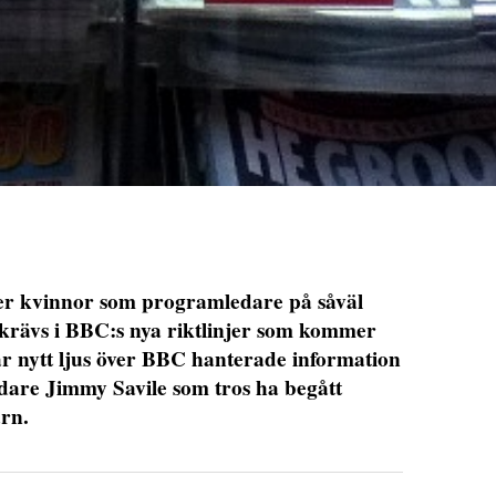
fler kvinnor som programledare på såväl
t krävs i BBC:s nya riktlinjer som kommer
ar nytt ljus över BBC hanterade information
dare Jimmy Savile som tros ha begått
rn.