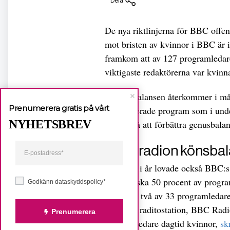
Dela
De nya riktlinjerna för BBC offe
mot bristen av kvinnor i BBC är i
framkom att av 127 programledare
viktigaste redaktörerna var kvinn
Genusobalansen återkommer i mång
Prenumerera gratis på vårt
faktabaserade program som i und
NYHETSBREV
lovade
då att förbättra genusbala
Lokalradion könsba
I augusti i år lovade också BBC:s
av 2014 ska 50 procent av progra
Godkänn dataskyddspolicy*
är endast två av 33 programledar
populära raditostation, BBC Radi
Prenumerera
programledare dagtid kvinnor,
sk