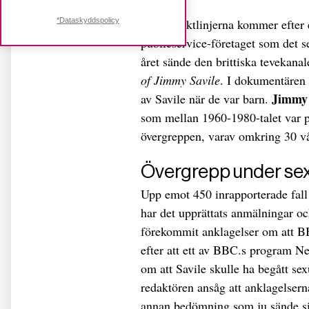
De nya riktlinjerna kommer efter 
*Dataskyddspolicy
publicservice-företaget som det s
året sände den brittiska teveka
of Jimmy Savile
. I dokumentären 
Jimmy 
av Savile när de var barn.
som mellan 1960-1980-talet var 
övergreppen, varav omkring 30 vå
Övergrepp under se
Upp emot 450 inrapporterade fall
har det upprättats anmälningar o
förekommit anklagelser om att BB
efter att ett av BBC.s program N
om att Savile skulle ha begått sex
redaktören ansåg att anklagelsern
annan bedömning som ju sände si