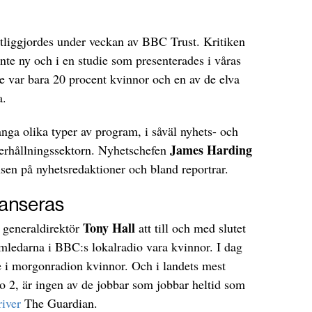
ntliggjordes under veckan av BBC Trust. Kritiken
nte ny och i en studie som presenterades i våras
 var bara 20 procent kvinnor och en av de elva
a.
a olika typer av program, i såväl nyhets- och
James Harding
erhållningssektorn. Nyhetschefen
nsen på nyhetsredaktioner och bland reportrar.
lanseras
Tony Hall
 generaldirektör
att till och med slutet
mledarna i BBC:s lokalradio vara kvinnor. I dag
e i morgonradion kvinnor. Och i landets mest
o 2, är ingen av de jobbar som jobbar heltid som
river
The Guardian.