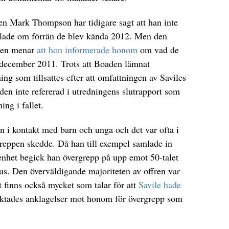
n Mark Thompson har tidigare sagt att han inte
dlade om förrän de blev kända 2012. Men den
aden menar
att hon informerade honom
om vad de
i december 2011. Trots att Boaden lämnat
ning som tillsattes efter att omfattningen av Saviles
den inte refererad i utredningens slutrapport som
ng i fallet.
n i kontakt med barn och unga och det var ofta i
reppen skedde. Då han till exempel samlade in
enhet begick han övergrepp på upp emot 50-talet
us. Den överväldigande majoriteten av offren var
et finns också mycket som talar för att
Savile hade
ktades anklagelser mot honom för övergrepp som