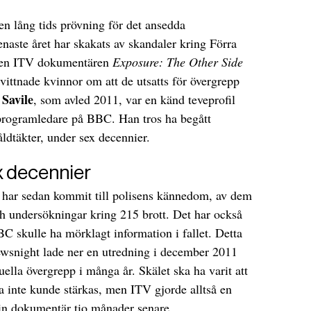
en lång tids prövning för det ansedda
enaste året har skakats av skandaler kring Förra
nalen ITV dokumentären
Exposure: The Other Side
vittnade kvinnor om att de utsatts för övergrepp
Savile
, som avled 2011, var en känd teveprofil
programledare på BBC. Han tros ha begått
ldtäkter, under sex decennier.
x decennier
 har sedan kommit till polisens kännedom, av dem
ch undersökningar kring 215 brott. Det har också
C skulle ha mörklagt information i fallet. Detta
ewsnight lade ner en utredning i december 2011
uella övergrepp i många år. Skälet ska ha varit att
a inte kunde stärkas, men ITV gjorde alltså en
n dokumentär tio månader senare.