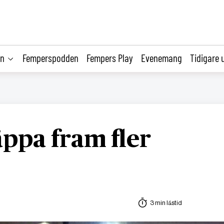
on
Femperspodden
Fempers Play
Evenemang
Tidigare 
äppa fram fler
3 min lästid