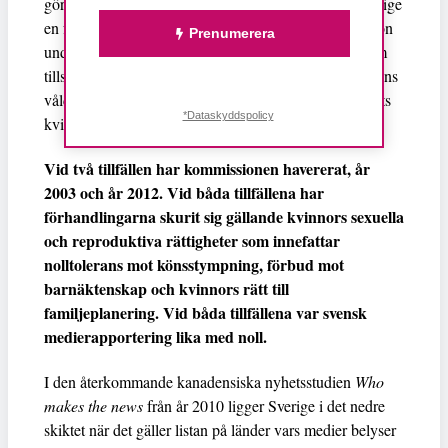
görs på området jämställdhet och i detta arbete är Sverige
en föregångsbild. I år åker Sveriges regeringsdelegation
Prenumerera
under ledning av jämställdhetsminister Maria Arnholm
tillsammans med de främsta experterna på området mäns
våld mot kvinnor till New York. Nyhetsvärdet vid årets
*Dataskyddspolicy
kvinnokommission är odiskutabel.
Vid två tillfällen har kommissionen havererat, år
2003 och år 2012. Vid båda tillfällena har
förhandlingarna skurit sig gällande kvinnors sexuella
och reproduktiva rättigheter som innefattar
nolltolerans mot könsstympning, förbud mot
barnäktenskap och kvinnors rätt till
familjeplanering. Vid båda tillfällena var svensk
medierapportering lika med noll.
I den återkommande kanadensiska nyhetsstudien
Who
makes the news
från år 2010 ligger Sverige i det nedre
skiktet när det gäller listan på länder vars medier belyser