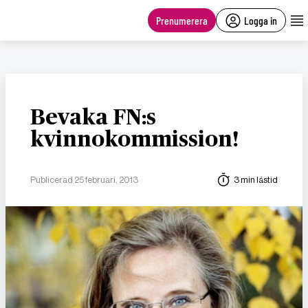
main
content
Prenumerera
Logga in
Bevaka FN:s
kvinnokommission!
Publicerad 25 februari, 2013
3 min lästid