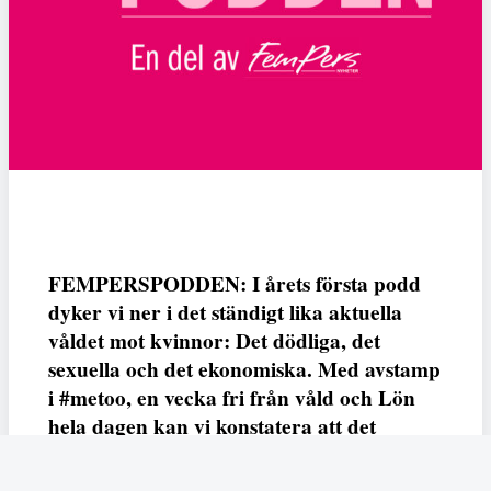
FEMPERSPODDEN: I årets första podd
dyker vi ner i det ständigt lika aktuella
våldet mot kvinnor: Det dödliga, det
sexuella och det ekonomiska. Med avstamp
i #metoo, en vecka fri från våld och Lön
hela dagen kan vi konstatera att det
varken saknas kunskap, data eller behov.
Vi efterlyser våldsprevention, ursäkter och