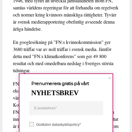
1946, med syftet att utveckla jämställdheten inom FN,
samlas världens regeringar för att förhandla om regelverk
och normer kring kvinnors mänskliga rättigheter. Tyvärr
är svensk medierapportering obefintlig avseende denna
årliga händelse.
En googlesökning på ”FN:s kvinnokommission” ger
3680 träffar var av noll träffar i svensk media. Jämför
detta med ”FN:s klimatkonferens” som ger 49 800
resultat och med omedelbara nedslag i Sveriges största
tidningar.
FN:s kvinnokommission är placerad under FN:s
Prenumerera gratis på vårt
ekonomiska, kulturella och sociala råd och granskar
NYHETSBREV
världens jämställdhet en gång per år, den 4-15 mars.
Kommissionen följer handlingsplanen som antogs vid
FN:s femte kvinnokonferens i Peking år 1995 och som
innehåller tolv kritiska områden. Kommissionens resultat
Godkänn dataskyddspolicy*
är internationellt tongivande i de normativa framsteg som