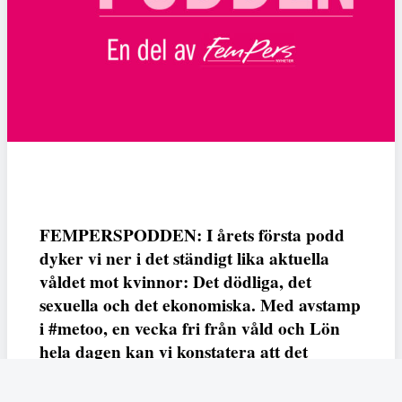
FEMPERSPODDEN: I årets första podd
dyker vi ner i det ständigt lika aktuella
våldet mot kvinnor: Det dödliga, det
sexuella och det ekonomiska. Med avstamp
i #metoo, en vecka fri från våld och Lön
hela dagen kan vi konstatera att det
varken saknas kunskap, data eller behov.
Vi efterlyser våldsprevention, ursäkter och