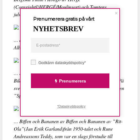
(Copyright©HERGÉ/Moulinsart) och Tomtens
julverkstad från Walt Disney…
Prenumerera gratis på vårt
NYHETSBREV
… den franska serien Asterix av René Goscinny och
Albert Uderzo.
Godkänn dataskyddspolicy*
… Spirou är en fransk-belgisk komisk äventyrsserie.
Bilden ovan är ifrån serien Tembo Tabou från 1959. På
Prenumerera
svenska kom den 2009 då den ingick i samlingsvolymen
”Spirou 1958-1959”.
*Dataskyddspolicy
… Biffen och Bananen av Biffen och Bananen av ”Rit-
Ola”(Jan Eriik Garland)från 1950-talet och Rune
Andreassons Teddy, som var en slags förstudie till