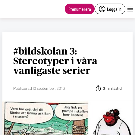
main
content
Prenumerera
Logga in
#bildskolan 3:
Stereotyper i våra
vanligaste serier
Publicerad 13 september, 2013
2 min lästid