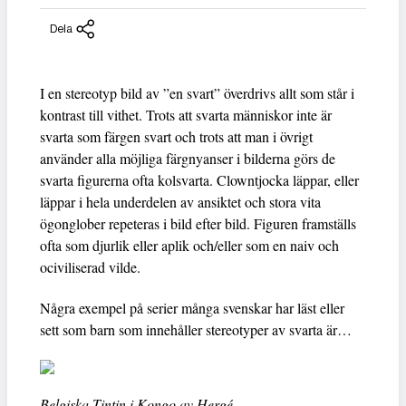
Dela
I en stereotyp bild av ”en svart” överdrivs allt som står i
kontrast till vithet. Trots att svarta människor inte är
svarta som färgen svart och trots att man i övrigt
använder alla möjliga färgnyanser i bilderna görs de
svarta figurerna ofta kolsvarta. Clowntjocka läppar, eller
läppar i hela underdelen av ansiktet och stora vita
ögonglober repeteras i bild efter bild. Figuren framställs
ofta som djurlik eller aplik och/eller som en naiv och
ociviliserad vilde.
Några exempel på serier många svenskar har läst eller
sett som barn som innehåller stereotyper av svarta är…
Belgiska Tintin i Kongo av Hergé