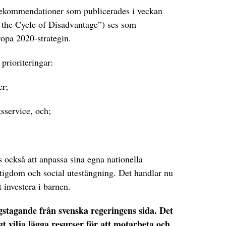
ekommendationer som publicerades i veckan
g the Cycle of Disadvantage”) ses som
ropa 2020-strategin.
rioriteringar:
er;
etsservice, och;
ckså att anpassa sina egna nationella
tigdom och social utestängning. Det handlar nu
 investera i barnen.
ngstagande från svenska regeringens sida. Det
gt vilja lägga resurser för att motarbeta och