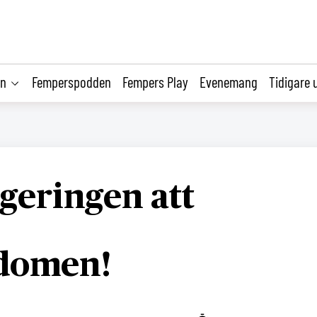
on
Femperspodden
Fempers Play
Evenemang
Tidigare 
egeringen att
gdomen!