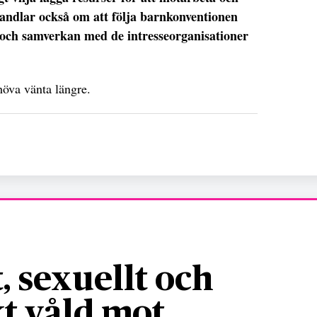
andlar också om att följa barnkonventionen
log och samverkan med de intresseorganisationer
höva vänta längre.
, sexuellt och
t våld mot