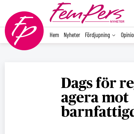
main
content
Hem
Nyheter
Fördjupning
Opini
Dags för r
agera mot
barnfatti