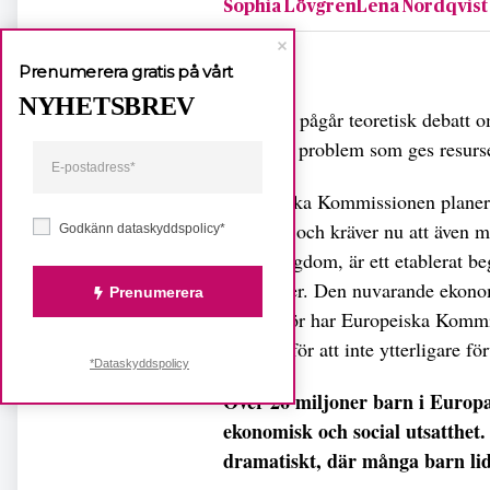
Sophia LövgrenLena Nordqvist
Dela
Prenumerera gratis på vårt
NYHETSBREV
I Sverige pågår teoretisk debatt 
är det ett problem som ges resurs
Europeiska Kommissionen planerar
i Europa och kräver nu att även m
Godkänn dataskyddspolicy*
Barnfattigdom, är ett etablerat b
rättigheter. Den nuvarande ekonom
Prenumerera
och därför har Europeiska Kommiss
resurser för att inte ytterligare f
*Dataskyddspolicy
Över 26 miljoner barn i Europa 
ekonomisk och social utsatthet.
dramatiskt, där många barn lide