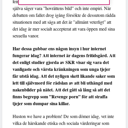
femtedel – med hänvisning till en bedömning som de
själva säger vara ”hovrättens bild” och inte empiri. När
debatten om fallet drog igång försökte de dessutom rädda
situationen med att säga att det är ”allmänt veterligt” att
det idag är mer socialt accepterat att vara öppen med sina
sexuella vanor.
Har dessa gubbar ens någon insyn i hur internet
fungerar idag? Att internet är dagens fritidsgård. Att
det enligt studier gjorda av SKR visar sig vara det
vanligaste och värsta kränkningen som unga tjejer
får utstå idag. Att det nyligen skett likande saker som
lett till självmord för rädslan av att bli uthängd med
nakenbilder på nätet. Att det gått så lång så att det
finns begrepp som ”Revenge porn” för att straffa
tjejer som dumpar sina killar.
Huston we have a problem! De som dömer idag, vet inte
vilka de härskande etiska och sociala värderingar som