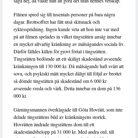
säga nej, då valde han att göra det utan hennes vetskap.
Filmen spred sig till tusentals personer på bara några
dagar. Brottsoffret har fått utså skitsnack och
ryktesspridning. Ingen kunde veta att hon inte var med
på att filmen spelades in vilket tingsrätten ansåg innebar
en mycket allvarlig kränkning av målsägandes sociala liv.
Därför fälldes killen för grovt förtal i tingsrätten.
Tingsrätten bedömde att ett skäligt skadestånd avseende
kränkningen till 130 000 kr. Då målsägande haft svårt att
sova, och psykiskt mått mycket dåligt till följd av brottet
så dömde tingsrätten på skadestånd om 6 000 kr
avseende sveda och värk. Detta innebar en dom på 136
000 kr.
Gärningsmannen överklagade till Göta Hovrätt, som inte
delade tingsrättens bild av kränkningens storlek.
Hovrätten ändrade tingsrättens dom till ett
skadeståndsbelopp på 31 000 kr. Med andra ord, till