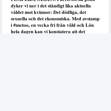
dyker vi ner i det ständigt lika aktuella
våldet mot kvinnor: Det dödliga, det
sexuella och det ekonomiska. Med avstamp
i #metoo, en vecka fri från våld och Lön
hela dagen kan vi konstatera att det
varken saknas kunskap, data eller behov.
Vi efterlyser våldsprevention, ursäkter och
löneutjämnande åtgärder från såväl fack,
arbetsgivare och beslutsfattare.
Fempers
Fempers evenemang
Dela