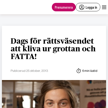
main
content
Prenumerera
Logga in
Dags för rättsväsendet
att kliva ur grottan och
FATTA!
Publicerad 25 oktober, 2013
6 min lästid