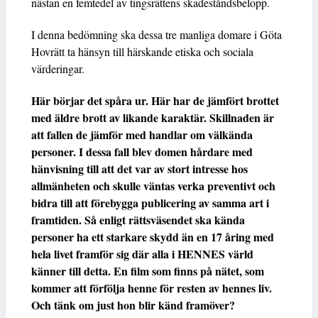
nästan en femtedel av tingsrättens skadeståndsbelopp.
I denna bedömning ska dessa tre manliga domare i Göta
Hovrätt ta hänsyn till härskande etiska och sociala
värderingar.
Här börjar det spåra ur. Här har de jämfört brottet
med äldre brott av likande karaktär. Skillnaden är
att fallen de jämför med handlar om välkända
personer. I dessa fall blev domen hårdare med
hänvisning till att det var av stort intresse hos
allmänheten och skulle väntas verka preventivt och
bidra till att förebygga publicering av samma art i
framtiden. Så enligt rättsväsendet ska kända
personer ha ett starkare skydd än en 17 åring med
hela livet framför sig där alla i HENNES värld
känner till detta. En film som finns på nätet, som
kommer att förfölja henne för resten av hennes liv.
Och tänk om just hon blir känd framöver?