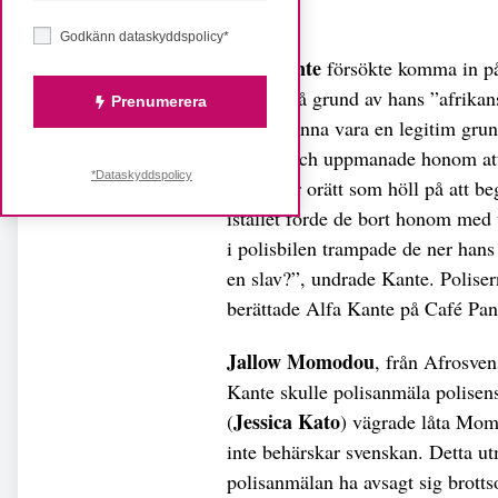
Dela
Godkänn dataskyddspolicy*
Alfa Kante
försökte komma in på 
honom på grund av hans ”afrikansk
Prenumerera
skulle kunna vara en legitim grund
platsen och uppmanade honom att 
*Dataskyddspolicy
uppenbar orätt som höll på att b
istället förde de bort honom med 
i polisbilen trampade de ner hans
en slav?”, undrade Kante. Poliser
berättade Alfa Kante på Café Pan
Jallow Momodou
, från Afrosven
Kante skulle polisanmäla polise
Jessica Kato
(
) vägrade låta Mom
inte behärskar svenskan. Detta ut
polisanmälan ha avsagt sig brott