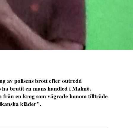
 av polisens brott efter outredd
s ha brutit en mans handled i Malmö.
n från en krog som vägrade honom tillträde
rikanska kläder".