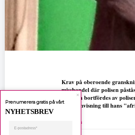
Krav på oberoende granskning
misshandel där polisen påstå
Mannen bortfördes av polise
Prenumerera gratis på vårt
med hänvisning till hans "af
NYHETSBREV
FemPers