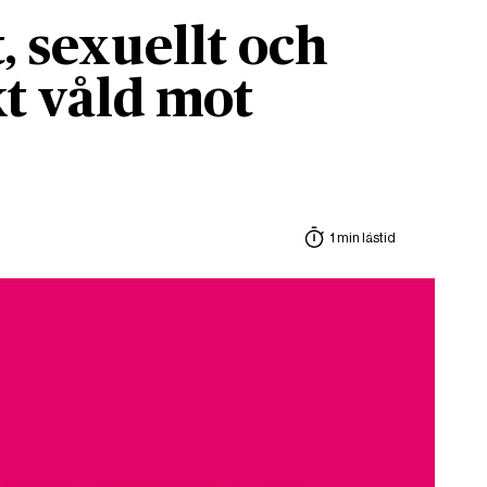
, sexuellt och
t våld mot
1 min lästid