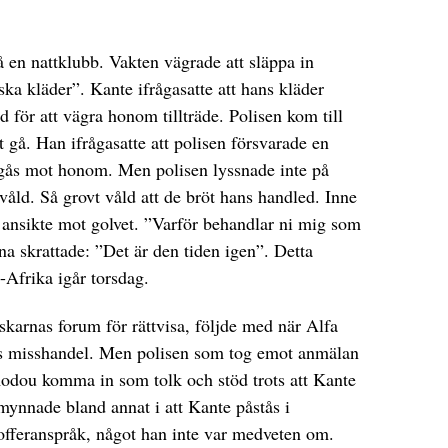
en nattklubb. Vakten vägrade att släppa in
a kläder”. Kante ifrågasatte att hans kläder
 för att vägra honom tillträde. Polisen kom till
gå. Han ifrågasatte att polisen försvarade en
egås mot honom. Men polisen lyssnade inte på
våld. Så grovt våld att de bröt hans handled. Inne
 ansikte mot golvet. ”Varför behandlar ni mig som
na skrattade: ”Det är den tiden igen”. Detta
-Afrika igår torsdag.
skarnas forum för rättvisa, följde med när Alfa
ns misshandel. Men polisen som tog emot anmälan
odou komma in som tolk och stöd trots att Kante
mynnade bland annat i att Kante påstås i
sofferanspråk, något han inte var medveten om.