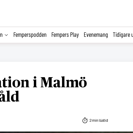
on
Femperspodden
Fempers Play
Evenemang
Tidigare 
tion i Malmö
åld
2 min lästid