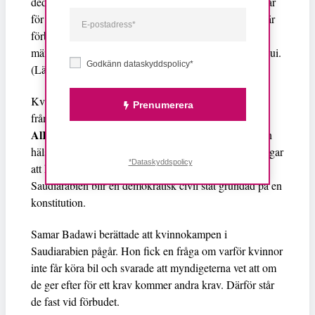
dedikerade sitt pris till martyrer och alla de som kämpar
för mänskliga rättigheter i Tunisien. ”Despoternas tid är
förbi och vi kommer att segra”, sade
människorättsaktivisten och advokaten Radhia Nasraoui.
Godkänn dataskyddspolicy*
(Läs vår
intervju med pristagaren
)
Samar Badawi
Kvinnorättsaktivisten
tog emot priset
Prenumerera
Lisbet Palme
Waleed Sami Abu
från
i sin make
AlKhair
s ställe. Han fick inte lämna Saudiarabien och
hälsade att detta pris är ett pris som skapar förutsättningar
*Dataskyddspolicy
att hoppet återvänder till Saudiarabien. Han önskar att
Saudiarabien blir en demokratisk civil stat grundad på en
konstitution.
Samar Badawi berättade att kvinnokampen i
Saudiarabien pågår. Hon fick en fråga om varför kvinnor
inte får köra bil och svarade att myndigeterna vet att om
de ger efter för ett krav kommer andra krav. Därför står
de fast vid förbudet.