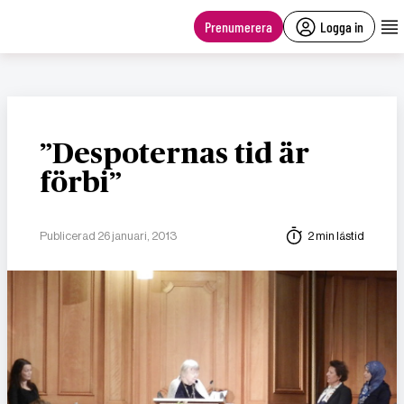
main
content
Prenumerera
Logga in
”Despoternas tid är
förbi”
Publicerad 26 januari, 2013
2 min lästid