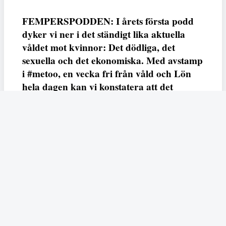
FEMPERSPODDEN: I årets första podd
dyker vi ner i det ständigt lika aktuella
våldet mot kvinnor: Det dödliga, det
sexuella och det ekonomiska. Med avstamp
i #metoo, en vecka fri från våld och Lön
hela dagen kan vi konstatera att det
varken saknas kunskap, data eller behov.
Vi efterlyser våldsprevention, ursäkter och
löneutjämnande åtgärder från såväl fack,
arbetsgivare och beslutsfattare.
Fempers
Fempers evenemang
Dela