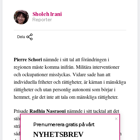
Sholeh Irani
Reporter
Dela
Pierre Schori
nämnde i sitt tal att förändringen i
regionen måste komma inifrån. Militära interventioner
och ockupationer misslyckas. Vidare sade han att
individuella friheter och rättigheter, är kärnan i mänskliga
rättigheter och utan personlig autonomi som börjar i
hemmet, går det inte att tala om mänskliga rättigheter.
Radhia Nasraoui
Prisade
nämnde i sitt tacktal att det
största hotet mot Tunisien är att den sittande makten
Prenumerera gratis på vårt
strävar efter att ersätta föregående diktatur med en ny
sådan, baserad på manipulerade religiösa grunder. Hon
NYHETSBREV