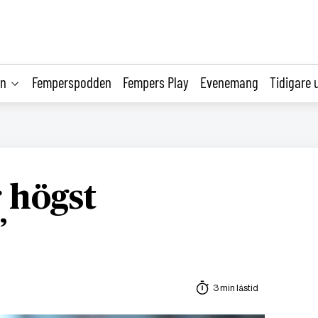
on
Femperspodden
Fempers Play
Evenemang
Tidigare 
r högst
”
3 min lästid