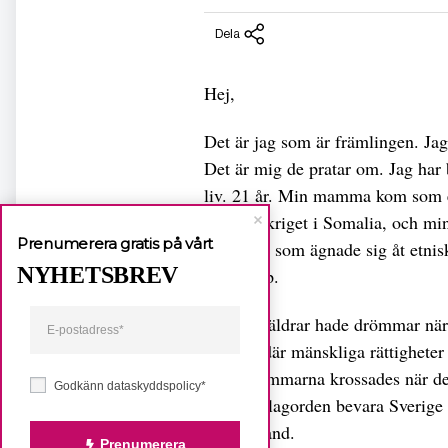
Dela
Hej,
Det är jag som är främlingen. Jag
Det är mig de pratar om. Jag har b
liv. 21 år. Min mamma kom som 
inbördeskriget i Somalia, och min
Prenumerera gratis på vårt
president som ägnade sig åt etnisk
NYHETSBREV
folkgrupp.
Mina föräldrar hade drömmar när 
ett land där mänskliga rättigheter
Men drömmarna krossades när de 
Godkänn dataskyddspolicy*
takt till slagorden bevara Sverig
stod i brand.
Prenumerera