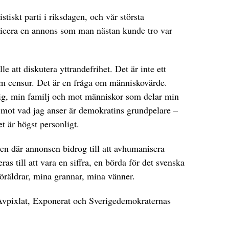
sistiskt parti i riksdagen, och vår största
licera en annons som man nästan kunde tro var
le att diskutera yttrandefrihet. Det är inte ett
 om censur. Det är en fråga om människovärde.
ig, min familj och mot människor som delar min
k mot vad jag anser är demokratins grundpelare –
t är högst personligt.
en där annonsen bidrog till att avhumanisera
s till att vara en siffra, en börda för det svenska
räldrar, mina grannar, mina vänner.
 Avpixlat, Exponerat och Sverigedemokraternas