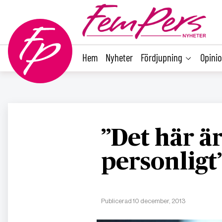
main
content
Hem
Nyheter
Fördjupning
Opini
”Det här ä
personligt
Publicerad 10 december, 2013