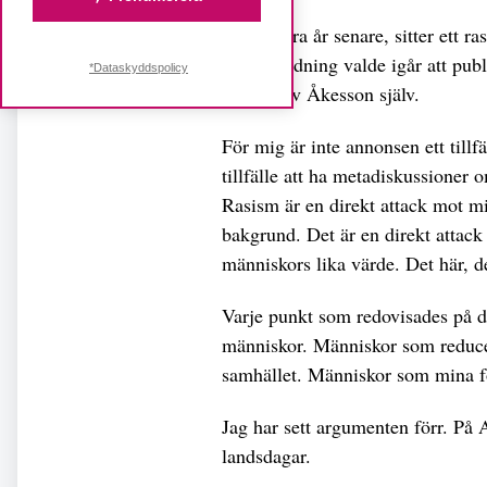
I dag, flera år senare, sitter ett ra
morgontidning valde igår att pub
*Dataskyddspolicy
skriven av Åkesson själv.
För mig är inte annonsen ett tillfäl
tillfälle att ha metadiskussioner
Rasism är en direkt attack mot m
bakgrund. Det är en direkt attac
människors lika värde. Det här, de
Varje punkt som redovisades på d
människor. Människor som reducera
samhället. Människor som mina fö
Jag har sett argumenten förr. På
landsdagar.