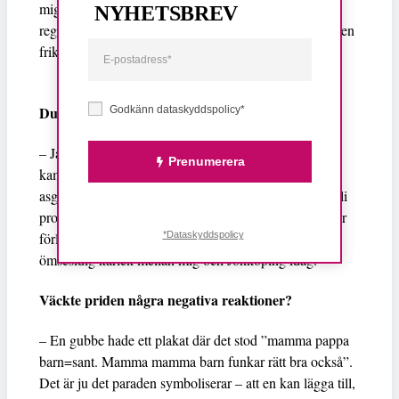
mig ”Jag tror inte folk utifrån fattar hur stort det är att
NYHETSBREV
regnbågsflaggor är uppsatta i hela stan.” Till och med en
frikyrka flaggade med regnbågsflaggan. Det är stort.
Du höll tal – vad sa du?
Godkänn dataskyddspolicy*
– Jag höll ett framträdande om förbjuden kärlek och
Prenumerera
kamp i Jönköping under trettio år. Fullsatt, tårar – och
asgarv. Det kunde inte ha blivit bättre. Man kan inte bli
profet i sin egen hemstad, men det har jag blivit. Allt är
*Dataskyddspolicy
förlåtet – åt bägge håll vill jag nog påstå. Det finns en
ömsesidig kärlek mellan mig och Jönköping idag.
Väckte priden några negativa reaktioner?
– En gubbe hade ett plakat där det stod ”mamma pappa
barn=sant. Mamma mamma barn funkar rätt bra också”.
Det är ju det paraden symboliserar – att en kan lägga till,