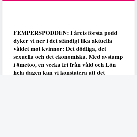
FEMPERSPODDEN: I årets första podd
dyker vi ner i det ständigt lika aktuella
våldet mot kvinnor: Det dödliga, det
sexuella och det ekonomiska. Med avstamp
i #metoo, en vecka fri från våld och Lön
hela dagen kan vi konstatera att det
varken saknas kunskap, data eller behov.
Vi efterlyser våldsprevention, ursäkter och
löneutjämnande åtgärder från såväl fack,
arbetsgivare och beslutsfattare.
Fempers
Fempers evenemang