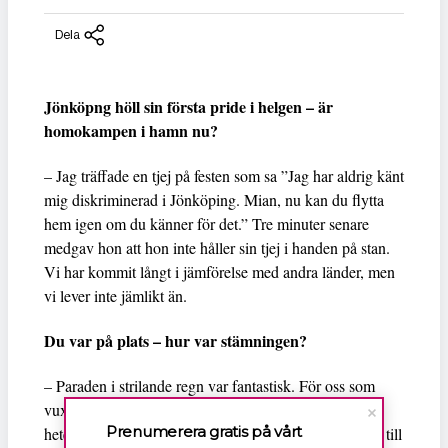
Dela
Jönköpng höll sin första pride i helgen – är
homokampen i hamn nu?
– Jag träffade en tjej på festen som sa ”Jag har aldrig känt
mig diskriminerad i Jönköping. Mian, nu kan du flytta
hem igen om du känner för det.” Tre minuter senare
medgav hon att hon inte håller sin tjej i handen på stan.
Vi har kommit långt i jämförelse med andra länder, men
vi lever inte jämlikt än.
Du var på plats – hur var stämningen?
– Paraden i strilande regn var fantastisk. För oss som
vuxit upp i Jönköping var det här jättestort. Som en
Prenumerera gratis på vårt
heteropolare till mig som fortfarande bor kvar mejlade till