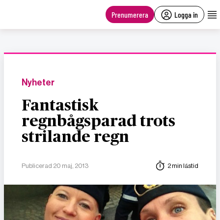
main
content
Prenumerera
Logga in
Nyheter
Fantastisk
regnbågsparad trots
strilande regn
Publicerad 20 maj, 2013
2 min lästid