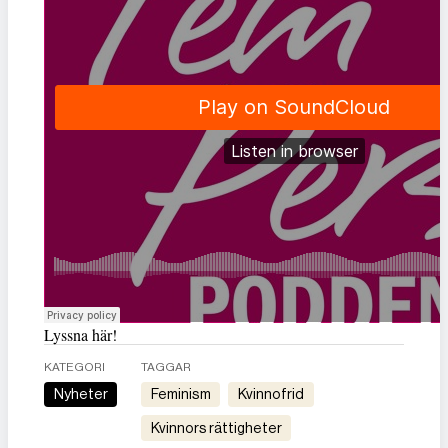
Lyssna här!
KATEGORI
TAGGAR
Nyheter
feminism
kvinnofrid
kvinnors rättigheter