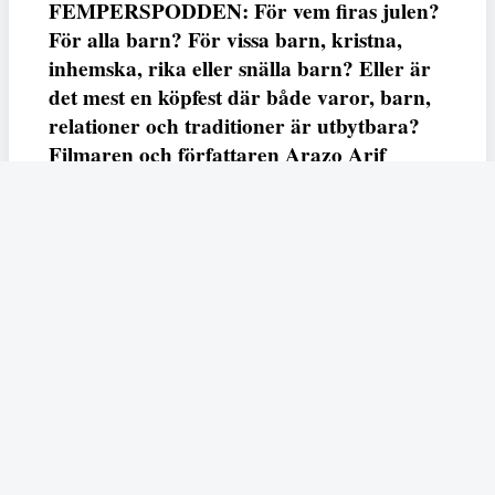
FEMPERSPODDEN: För vem firas julen?
För alla barn? För vissa barn, kristna,
inhemska, rika eller snälla barn? Eller är
det mest en köpfest där både varor, barn,
relationer och traditioner är utbytbara?
Filmaren och författaren Arazo Arif
adresserar samtliga frågor i den första
svenska julfilmen ur ett migrantperspektiv
– En juldröm – som hade premiär i SVT
23 december.
Fempers
Fempers evenemang
Dela
Arazo
I veckans podd möter vi författaren och filmaren