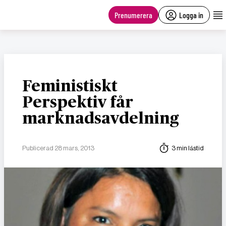
main
content
Prenumerera
Logga in
Feministiskt
Perspektiv får
marknadsavdelning
Publicerad 28 mars, 2013
3 min lästid