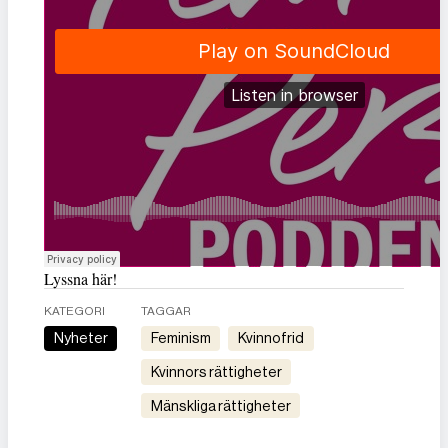
Lyssna här!
KATEGORI
TAGGAR
Nyheter
feminism
kvinnofrid
kvinnors rättigheter
mänskliga rättigheter