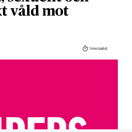
t våld mot
1 min lästid