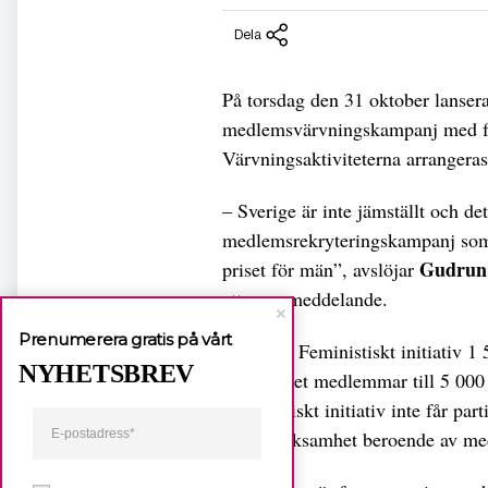
Dela
På torsdag den 31 oktober lanserar
medlemsvärvningskampanj med för
Värvningsaktiviteterna arranger
– Sverige är inte jämställt och de
medlemsrekryteringskampanj som v
Gudrun
priset för män”, avslöjar
ett pressmeddelande.
Prenumerera gratis på vårt
I dag har Feministiskt initiativ
NYHETSBREV
öka antalet medlemmar till 5 000 
Feministiskt initiativ inte får pa
är all verksamhet beroende av 