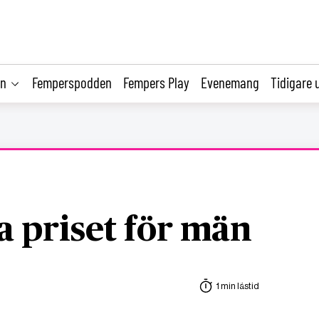
on
Femperspodden
Fempers Play
Evenemang
Tidigare 
a priset för män
1 min lästid