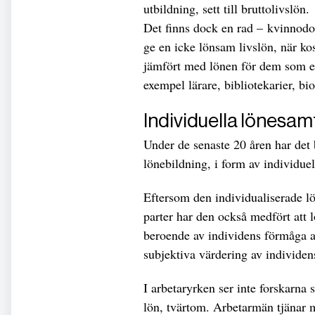
utbildning, sett till bruttolivslön.
Det finns dock en rad – kvinnodo
ge en icke lönsam livslön, när ko
jämfört med lönen för dem som en
exempel lärare, bibliotekarier, bi
Individuella lönesamt
Under de senaste 20 åren har det 
lönebildning, i form av individue
Eftersom den individualiserade l
parter har den också medfört att l
beroende av individens förmåga a
subjektiva värdering av individens
I arbetaryrken ser inte forskarna
lön, tvärtom. Arbetarmän tjänar me