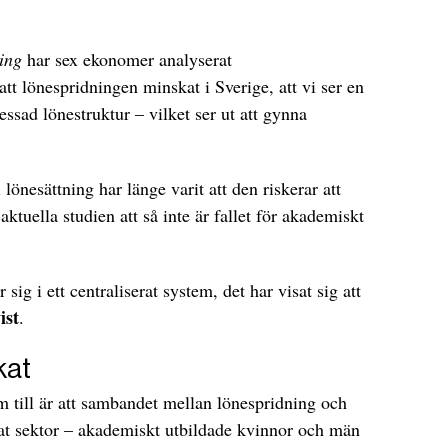
ing
har sex ekonomer analyserat
tt lönespridningen minskat i Sverige, att vi ser en
sad lönestruktur – vilket ser ut att gynna
lönesättning har länge varit att den riskerar att
tuella studien att så inte är fallet för akademiskt
 sig i ett centraliserat system, det har visat sig att
ist
.
kat
 till är att sambandet mellan lönespridning och
vat sektor – akademiskt utbildade kvinnor och män