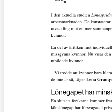
Dela
I den aktuella studien
Lönespridn
arbetsmarknaden. De konstaterar a
utveckling mot en mer sammanpres
kvinnor.
En del av kritiken mot individuell 
missgynna kvinnor. Nu visar den ak
utbildade kvinnor.
– Vi trodde att kvinnor bara klarar
Lena Granqv
de inte är så, säger
Lönegapet har mins
En slutsats forskarna kommer fram
könslönegap har försvagats i pri