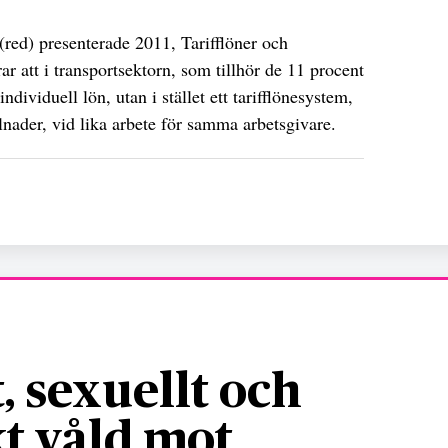
red) presenterade 2011, Tarifflöner och
rar att i transportsektorn, som tillhör de 11 procent
dividuell lön, utan i stället ett tarifflönesystem,
lnader, vid lika arbete för samma arbetsgivare.
, sexuellt och
t våld mot