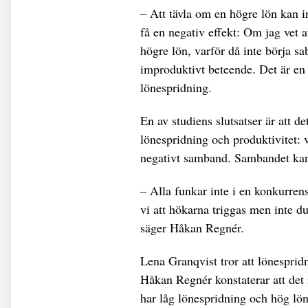
– Att tävla om en högre lön kan i
få en negativ effekt: Om jag vet a
högre lön, varför då inte börja sa
improduktivt beteende. Det är en 
lönespridning.
En av studiens slutsatser är att 
lönespridning och produktivitet: v
negativt samband. Sambandet kan 
– Alla funkar inte i en konkurren
vi att hökarna triggas men inte du
säger Håkan Regnér.
Lena Granqvist tror att lönesprid
Håkan Regnér konstaterar att det
har låg lönespridning och hög löns