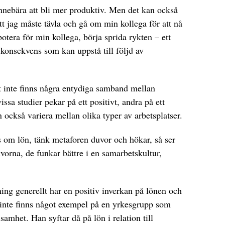
nnebära att bli mer produktiv. Men det kan också
tt jag måste tävla och gå om min kollega för att nå
botera för min kollega, börja sprida rykten – ett
konsekvens som kan uppstå till följd av
det inte finns några entydiga samband mellan
issa studier pekar på ett positivt, andra på ett
också variera mellan olika typer av arbetsplatser.
s om lön, tänk metaforen duvor och hökar, så ser
vorna, de funkar bättre i en samarbetskultur,
ning generellt har en positiv inverkan på lönen och
 inte finns något exempel på en yrkesgrupp som
amhet. Han syftar då på lön i relation till