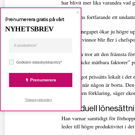
har blivit mer lika varandra vad g
Dock finns fortfarande ett undant
Prenumerera gratis på vårt
NYHETSBREV
– Könslönegapet ökar ju högre upp
med att kvinnor blir fler i chefsp
Forskarna tror att den främsta för
kallade ”icke mätbara faktorer” pr
Godkänn dataskyddspolicy*
– När något prissätts lokalt i det
Prenumerera
rycker in när någon är borta. Den
kan vara en förklaring, säger e
*Dataskyddspolicy
Individuell lönesättn
Han varnar samtidigt för förhoppn
leder till högre produktivitet i de