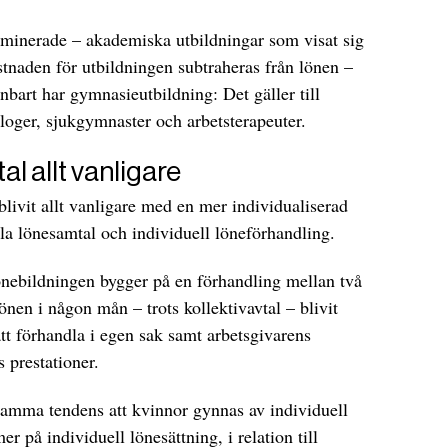
minerade – akademiska utbildningar som visat sig
stnaden för utbildningen subtraheras från lönen –
bart har gymnasieutbildning: Det gäller till
ologer, sjukgymnaster och arbetsterapeuter.
al allt vanligare
blivit allt vanligare med en mer individualiserad
lla lönesamtal och individuell löneförhandling.
önebildningen bygger på en förhandling mellan två
önen i någon mån – trots kollektivavtal – blivit
tt förhandla i egen sak samt arbetsgivarens
 prestationer.
 samma tendens att kvinnor gynnas av individuell
r på individuell lönesättning, i relation till