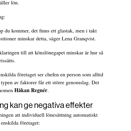
äller lön.
ag:
 du kommer, det finns ett glastak, men i takt
ositioner minskar detta, säger Lena Granqvist.
klaringen till att könslönegapet minskar är hur så
issätts.
 enskilda företaget ser chefen en person som alltid
 typen av faktorer får ett större genomslag. Det
Håkan Regnér
konomen
.
ing kan ge negativa effekter
ingen att individuell lönesättning automatiskt
t enskilda företaget: