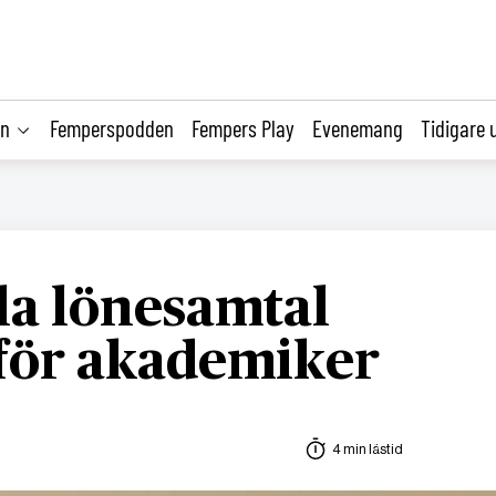
on
Femperspodden
Fempers Play
Evenemang
Tidigare 
la lönesamtal
för akademiker
4 min lästid