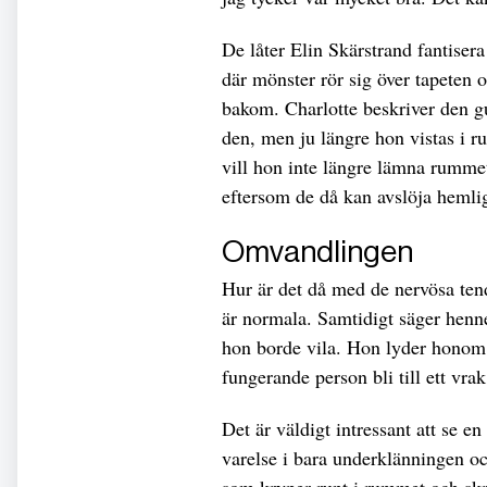
De låter Elin Skärstrand fantiser
där mönster rör sig över tapeten
bakom. Charlotte beskriver den gu
den, men ju längre hon vistas i r
vill hon inte längre lämna rumme
eftersom de då kan avslöja hemlig
Omvandlingen
Hur är det då med de nervösa tend
är normala. Samtidigt säger hennes
hon borde vila. Hon lyder honom, 
fungerande person bli till ett vr
Det är väldigt intressant att se e
varelse i bara underklänningen oc
som kryper runt i rummet och