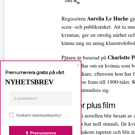
Dela
Aurelia Le Huche
Regissören
gjo
scen- och publikstuket. Att ta 
kvinnan, ger en otrolig närhet och
känna mig en aning klaustrofobis
Charlotte 
Pjäsen är baserad på
Den handlar om en kvinna som bli
Prenumerera gratis på vårt
hennes läkare, eftersom hon har f
NYHETSBREV
för kvinnor fram till 1900-talet. 
och inte stimulera sig.
Teater plus film
Kvinnan i novellen blir besatt av 
Godkänn dataskyddspolicy*
av att hon har noll stimuli, får k
kvinnor bakom tapeten och blir til
Prenumerera