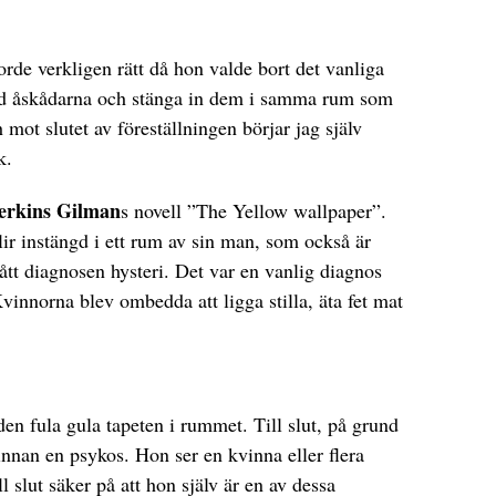
rde verkligen rätt då hon valde bort det vanliga
med åskådarna och stänga in dem i samma rum som
 mot slutet av föreställningen börjar jag själv
k.
Perkins Gilman
s novell ”The Yellow wallpaper”.
r instängd i ett rum av sin man, som också är
ått diagnosen hysteri. Det var en vanlig diagnos
Kvinnorna blev ombedda att ligga stilla, äta fet mat
den fula gula tapeten i rummet. Till slut, på grund
vinnan en psykos. Hon ser en kvinna eller flera
l slut säker på att hon själv är en av dessa