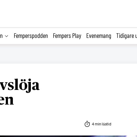
on
Femperspodden
Fempers Play
Evenemang
Tidigare 
vslöja
en
4 min lästid