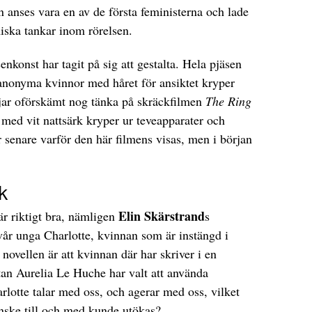
 anses vara en av de första feministerna och lade
iska tankar inom rörelsen.
nkonst har tagit på sig att gestalta. Hela pjäsen
anonyma kvinnor med håret för ansiktet kryper
rjar oförskämt nog tänka på skräckfilmen
The Ring
med vit nattsärk kryper ur teveapparater och
 senare varför den här filmens visas, men i början
k
Elin Skärstrand
är riktigt bra, nämligen
s
vår unga Charlotte, kvinnan som är instängd i
novellen är att kvinnan där har skriver i en
tan Aurelia Le Huche har valt att använda
rlotte talar med oss, och agerar med oss, vilket
anske till och med kunde utökas?