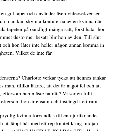
a en gul tapet och använder även videosekvenser
 och man kan skymta konturerna av en kvinna där
la tapeten på oändligt många sätt, först hatar hon
ummet desto mer besatt blir hon av den. Till slut
t och hon låter inte heller någon annan komma in
heten. Vilket de inte får.
enserna? Charlotte verkar tycka att hennes tankar
 man, tillika läkare, att det är något fel och att
eftersom han måste ha rätt? Vi ser en fullt
ak eftersom hon är ensam och instängd i ett rum.
n prydlig kvinna förvandlas till en djurliknande
h utsläppt hår med ett rep knutet kring midjan
 skriker att ”JAG VÄGRAR KOMMA UT”. Hon har