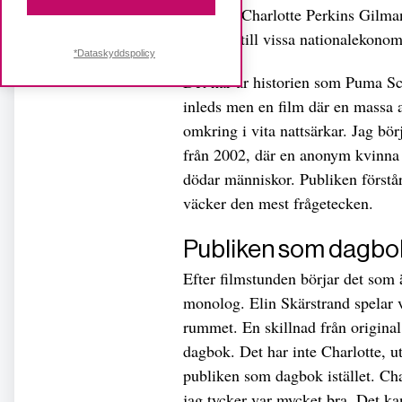
kvinnor. Charlotte Perkins Gilman
grunden till vissa nationalekonom
*Dataskyddspolicy
Det här är historien som Puma Sce
inleds men en film där en massa 
omkring i vita nattsärkar. Jag bö
från 2002, där en anonym kvinna 
dödar människor. Publiken förstår
väcker den mest frågetecken.
Publiken som dagbo
Efter filmstunden börjar det som 
monolog. Elin Skärstrand spelar 
rummet. En skillnad från original 
dagbok. Det har inte Charlotte, u
publiken som dagbok istället. Cha
jag tycker var mycket bra. Det k