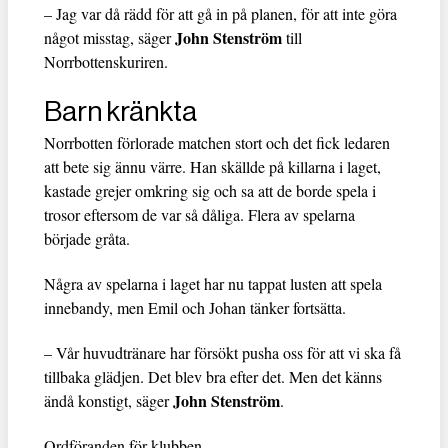
– Jag var då rädd för att gå in på planen, för att inte göra
John Stenström
något misstag, säger
till
Norrbottenskuriren.
Barn kränkta
Norrbotten förlorade matchen stort och det fick ledaren
att bete sig ännu värre. Han skällde på killarna i laget,
kastade grejer omkring sig och sa att de borde spela i
trosor eftersom de var så dåliga. Flera av spelarna
började gråta.
Några av spelarna i laget har nu tappat lusten att spela
innebandy, men Emil och Johan tänker fortsätta.
– Vår huvudtränare har försökt pusha oss för att vi ska få
tillbaka glädjen. Det blev bra efter det. Men det känns
John Stenström
ändå konstigt, säger
.
Ordföranden för klubben,