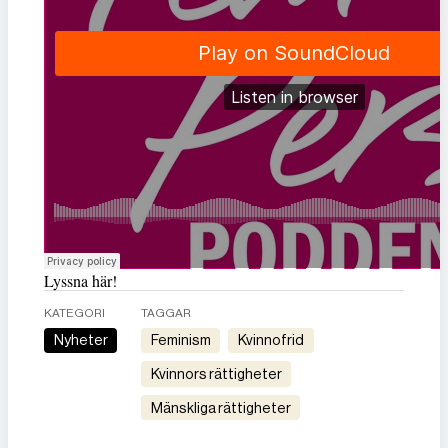
Lyssna här!
KATEGORI
TAGGAR
Nyheter
feminism
kvinnofrid
kvinnors rättigheter
mänskliga rättigheter