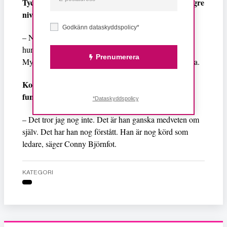
Tycker du att det skulle kunna höra hemma på högre
nivåer?
Godkänn dataskyddspolicy*
– Nä, nä faktiskt inte. Men ser man till elitidrotten och
hur nivån är bland publiken så ser det ju ut så här.
Prenumerera
Mycket nedsättande ord om både det ena och det andra.
Kommer han att komma tillbaka, har ni hunnit
fundera något på det?
*Dataskyddspolicy
– Det tror jag nog inte. Det är han ganska medveten om
själv. Det har han nog förstått. Han är nog körd som
ledare, säger Conny Björnfot.
KATEGORI