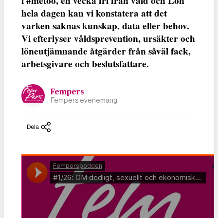
i #metoo, en vecka fri från våld och Lön
hela dagen kan vi konstatera att det
varken saknas kunskap, data eller behov.
Vi efterlyser våldsprevention, ursäkter och
löneutjämnande åtgärder från såväl fack,
arbetsgivare och beslutsfattare.
Fempers
Fempers evenemang
Dela