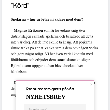
”Körd”
Spelarna – hur arbetar ni vidare med dem?
Magnus Eriksson
–
som är huvudansvarig över
distriktslagen samlade spelarna och berättade att detta
inte var okej. Att de inte skulle ta åt sig. Att pojkarna
skulle tänka på annat.Vi ska samla dem om någon vecka
och göra något roligt. Vi har även varit i kontakt med
föräldrarna och erbjuder dem samtalskontakt, säger
Björnfot som uppger att han blev chockad över
händelsen:
– Det är inget jag har upplevt förut. Vi tar avstånd från
det som har hänt. I synnerhet inom barn- och
Prenumerera gratis på vårt
ungdomsverksamhet.
NYHETSBREV