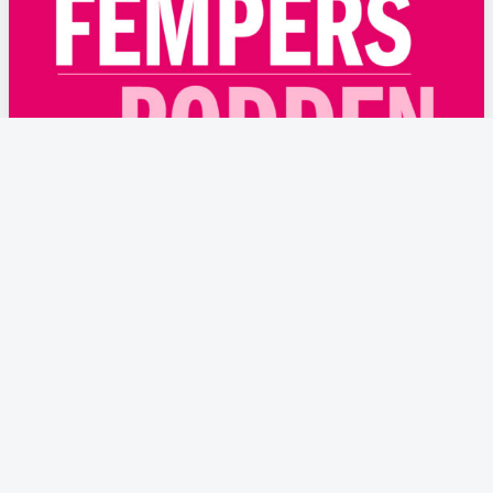
FEMPERSPODDEN: I årets första podd
dyker vi ner i det ständigt lika aktuella