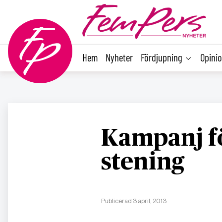
main
content
Hem
Nyheter
Fördjupning
Opini
Kampanj fö
stening
Publicerad 3 april, 2013