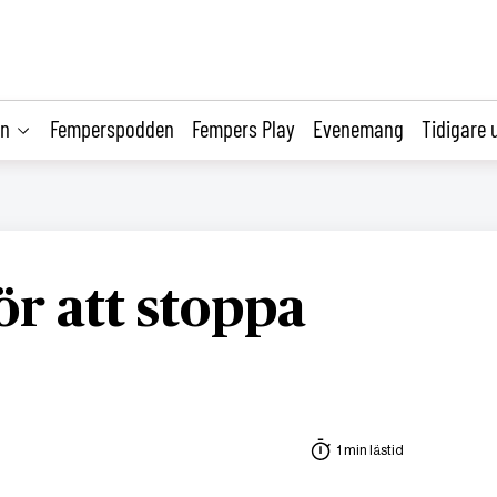
on
Femperspodden
Fempers Play
Evenemang
Tidigare 
r att stoppa
1 min lästid