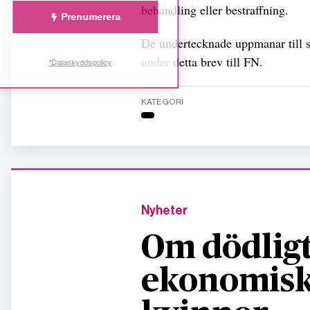
behandling eller bestraffning.
Prenumerera
De undertecknade uppmanar till s
under
detta brev till FN.
*Dataskyddspolicy
KATEGORI
Nyheter
Om dödligt
ekonomisk