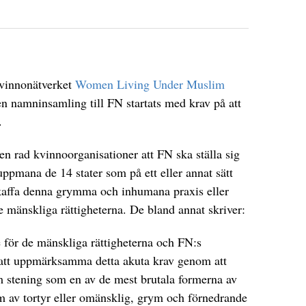
 kvinnonätverket
Women Living Under Muslim
n namninsamling till FN startats med krav på att
.
en rad kvinnoorganisationer att FN ska ställa sig
ppmana de 14 stater som på ett eller annat sätt
vskaffa denna grymma och inhumana praxis eller
 de mänskliga rättigheterna. De bland annat skriver:
för de mänskliga rättigheterna och FN:s
att uppmärksamma detta akuta krav genom att
m stening som en av de mest brutala formerna av
 av tortyr eller omänsklig, grym och förnedrande