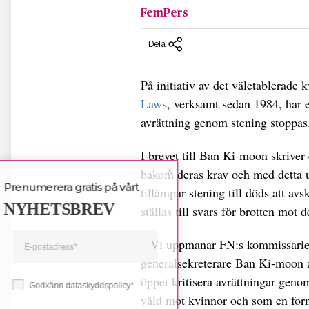
FemPers
Dela
På initiativ av det väletablerade
Laws
, verksamt sedan 1984, har e
avrättning genom stening stoppas
I brevet till Ban Ki-moon skriver 
bakom deras krav och med detta u
Prenumerera gratis på vårt
tillämpar stening till döds att a
NYHETSBREV
ställas till svars för brotten mot
– Vi uppmanar FN:s kommissarie 
generalsekreterare Ban Ki-moon 
öppet kritisera avrättningar geno
Godkänn dataskyddspolicy*
våld mot kvinnor och som en form