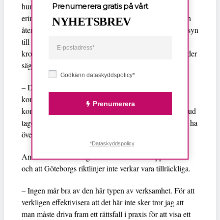
hur avtalet sett ut. Rent juridiskt ska det börja med en
Prenumerera gratis på vårt
erinran som kan leda till en varning och slutligen bli en
NYHETSBREV
återkallelse av tillståndet. Tillståndsenheten ska ta hänsyn
till hur allvarlig händelsen var och hur många gånger
krogen har överträtt sina befogenheter. Annelie Silvander
säger att det kan ta tid innan granskningen är klar.
Godkänn dataskyddspolicy*
– Det är många krogar som granskas nu så det här
kommer ta tid, och vi vet inte ännu vad krogarna
Prenumerera
kommer få för påföljder, om de ens får några över huvud
taget. Om man återkallar alkoholtillståndet ska krogen ha
överträtt sina befogenheter kraftigt.
*Dataskyddspolicy
Annelie Silvander säger att hon är emot strippklubbar
och att Göteborgs riktlinjer inte verkar vara tillräckliga.
– Ingen mår bra av den här typen av verksamhet. För att
verkligen effektivisera att det här inte sker tror jag att
man måste driva fram ett rättsfall i praxis för att visa ett