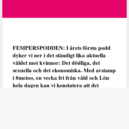
FEMPERSPODDEN: I årets första podd
dyker vi ner i det ständigt lika aktuella
våldet mot kvinnor: Det dödliga, det
sexuella och det ekonomiska. Med avstamp
i #metoo, en vecka fri från våld och Lön
hela dagen kan vi konstatera att det
varken saknas kunskap, data eller behov.
Vi efterlyser våldsprevention, ursäkter och
löneutjämnande åtgärder från såväl fack,
arbetsgivare och beslutsfattare.