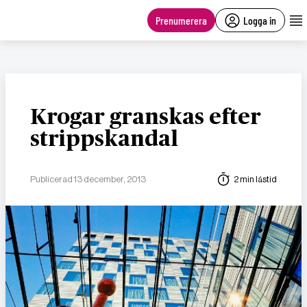
main
content
Prenumerera
Logga in
Krogar granskas efter
strippskandal
Publicerad 13 december, 2013
2 min lästid