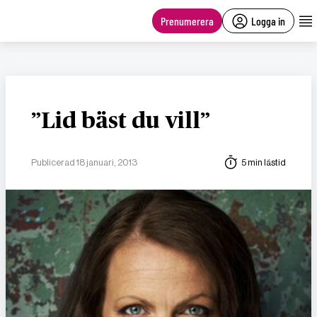
main
content
Prenumerera
Logga in
”Lid bäst du vill”
Publicerad 18 januari, 2013
5 min lästid