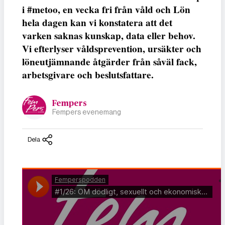
i #metoo, en vecka fri från våld och Lön
hela dagen kan vi konstatera att det
varken saknas kunskap, data eller behov.
Vi efterlyser våldsprevention, ursäkter och
löneutjämnande åtgärder från såväl fack,
arbetsgivare och beslutsfattare.
Fempers
Fempers evenemang
Dela