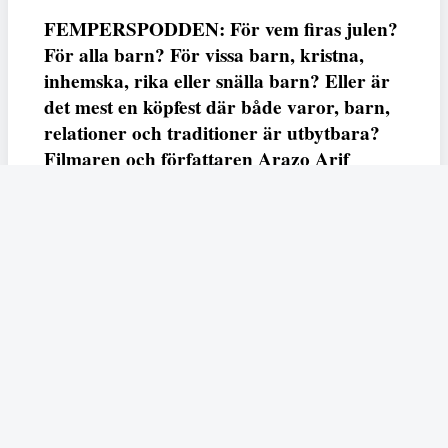
FEMPERSPODDEN: För vem firas julen?
För alla barn? För vissa barn, kristna,
inhemska, rika eller snälla barn? Eller är
det mest en köpfest där både varor, barn,
relationer och traditioner är utbytbara?
Filmaren och författaren Arazo Arif
adresserar samtliga frågor i den första
svenska julfilmen ur ett migrantperspektiv
– En juldröm – som hade premiär i SVT
23 december.
Fempers
Fempers evenemang
Dela