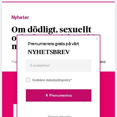
Nyheter
Om dödligt, sexuellt
och ekonomiskt våld
Prenumerera gratis på vårt
mot kvinnor
NYHETSBREV
Publicerad 2 januari, 2026
1 min lästid
Godkänn dataskyddspolicy*
Prenumerera
*Dataskyddspolicy