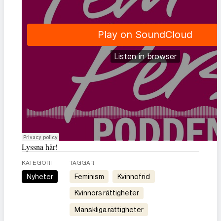
Lyssna här!
KATEGORI
TAGGAR
Nyheter
feminism
kvinnofrid
kvinnors rättigheter
mänskliga rättigheter