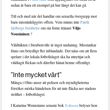
sedan är bara ett exempel på hur långt det kan gå.
Till och med när det handlar om sexuella övergrepp mot
barn misstänkliggörs offren. Vem minns inte
Patrik
Viljo
Sjöbergs berättelse
om sin forne tränare
Nousiainen
?
Våldtäkten i Steubenville är inget undantag. Misstankar
finns om betydligt fler inblandade. Det talas om att flera
spelare i det lokala fotbollslaget ska ha utnyttjat och
våldtagit flickan och därefter hånat henne offentligt.
”Inte mycket värt”
Många i Ohio anser att polisen och myndigheterna
försöker mörka händelsen för att inte fläcka ner stadens
stolthet – fotbollslaget.
I Katarina Wennstams senaste bok
Svikaren
belyser hon