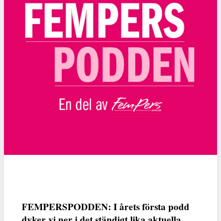
FEMPERSPODDEN: I årets första podd
dyker vi ner i det ständigt lika aktuella