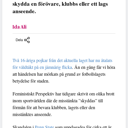
skydda en förövare, klubbs eller ett lags
anseende.
Ida Ali
Dela
Två 16-åriga pojkar från det aktuella laget har nu åtalats
för våldtäkt på en jämnårig flicka
. Än en gång får vi höra
att händelsen har mörkats på grund av fotbollslagets
betydelse för staden.
Feministiskt Perspektiv har tidigare skrivit om olika brott
inom sportvärlden där de misstänkta ”skyddas” till
förmån för att bevara klubben, lagets eller den
misstänktes anseende.
Skandalen i
Penn State
som uppdagades för cirka ett år