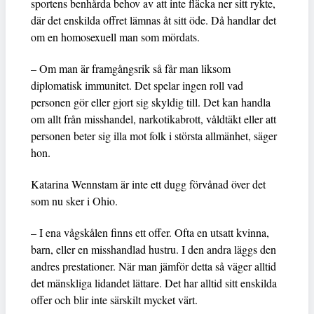
sportens benhårda behov av att inte fläcka ner sitt rykte,
där det enskilda offret lämnas åt sitt öde. Då handlar det
om en homosexuell man som mördats.
– Om man är framgångsrik så får man liksom
diplomatisk immunitet. Det spelar ingen roll vad
personen gör eller gjort sig skyldig till. Det kan handla
om allt från misshandel, narkotikabrott, våldtäkt eller att
personen beter sig illa mot folk i största allmänhet, säger
hon.
Katarina Wennstam är inte ett dugg förvånad över det
som nu sker i Ohio.
– I ena vågskålen finns ett offer. Ofta en utsatt kvinna,
barn, eller en misshandlad hustru. I den andra läggs den
andres prestationer. När man jämför detta så väger alltid
det mänskliga lidandet lättare. Det har alltid sitt enskilda
offer och blir inte särskilt mycket värt.