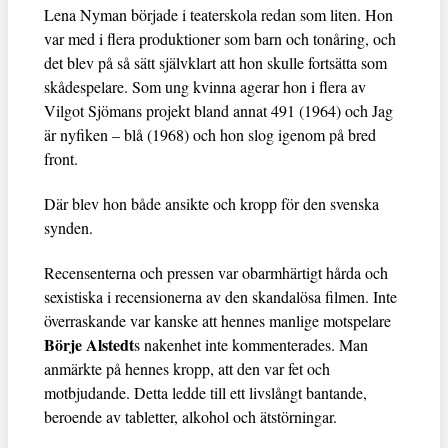
Lena Nyman började i teaterskola redan som liten. Hon
var med i flera produktioner som barn och tonåring, och
det blev på så sätt självklart att hon skulle fortsätta som
skådespelare. Som ung kvinna agerar hon i flera av
Vilgot Sjömans projekt bland annat 491 (1964) och Jag
är nyfiken – blå (1968) och hon slog igenom på bred
front.
Där blev hon både ansikte och kropp för den svenska
synden.
Recensenterna och pressen var obarmhärtigt hårda och
sexistiska i recensionerna av den skandalösa filmen. Inte
överraskande var kanske att hennes manlige motspelare
Börje Alstedt
s nakenhet inte kommenterades. Man
anmärkte på hennes kropp, att den var fet och
motbjudande. Detta ledde till ett livslångt bantande,
beroende av tabletter, alkohol och ätstörningar.