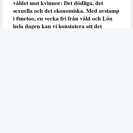
våldet mot kvinnor: Det dödliga, det
sexuella och det ekonomiska. Med avstamp
i #metoo, en vecka fri från våld och Lön
hela dagen kan vi konstatera att det
varken saknas kunskap, data eller behov.
Vi efterlyser våldsprevention, ursäkter och
löneutjämnande åtgärder från såväl fack,
arbetsgivare och beslutsfattare.
Fempers
Fempers evenemang
Dela