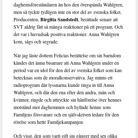
daghemsföreståndaren än hos den överspända Wahlgren,
men så tyckte tydligen inte en stor del av svenska folket.
Birgitta Sandstedt
Producenten,
, berättade senare att
SVT aldrig fått så många reaktioner på ett program. Och
det var i huvudsak positiva reaktioner. Anna Wahlgren
kom, sågs och segrade.
När jag läste dottern Felicias berättelse om sin barndom
kändes det ännu bisarrare att Anna Wahlgren under en
period var en idol för den del av svenska folket som kan
betecknas som de moralkonservativa. Jag minns ett
radioprogram där lyssnarna kunde ringa in till Anna
Wahlgren, och där den ena efter den andra, män och
kvinnor, ringde och uttryckte sin hänförelse över hennes
motstånd mot daghemmen och hyllade henne som
Familjens försvarare och en självskriven ledare för den
rörelse som hette Familjekampanjen.
Och visst, den som varit gift sju gånger med sex olika