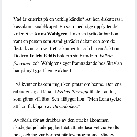
Vad är kriteriet på en verklig kändis? Att hen diskuteras i
kassakön i snabbköpet. En som med råge uppfyller det
Anna Wahlgren
kriteriet är
. I mer än fyrtio år har hon
varit en person som ständigt väckt debatt och som de
flesta kvinnor över trettio känner till och har en åsikt om.
Felicia Feldt
Dottern
s bok om sin barndom,
Felicia
försvann
, och Wahlgrens eget framträdande hos Skavlan
har på nytt gjort henne aktuell.
Två kvinnor bakom mig i kön pratar om henne. Den ena
erbjuder sig att låna ut
Felicia försvann
till den andra,
som gärna vill läsa. Sen tillägger hon: ”Men Lena tyckte
att hon fick hjälp av
Barnaboken
.”
Av rädsla för att drabbas av den otäcka åkomman
skadeglädje hade jag beslutat att inte läsa Felicia Feldts
bok, och jag var bortrest när teveprogrammet sändes.