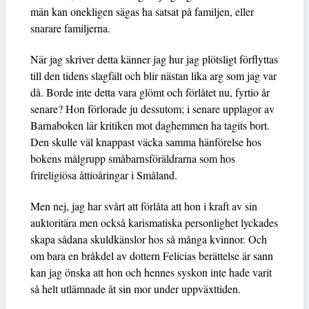
män kan onekligen sägas ha satsat på familjen, eller
snarare familjerna.
När jag skriver detta känner jag hur jag plötsligt förflyttas
till den tidens slagfält och blir nästan lika arg som jag var
då. Borde inte detta vara glömt och förlåtet nu, fyrtio år
senare? Hon förlorade ju dessutom; i senare upplagor av
Barnaboken lär kritiken mot daghemmen ha tagits bort.
Den skulle väl knappast väcka samma hänförelse hos
bokens målgrupp småbarnsföräldrarna som hos
frireligiösa åttioåringar i Småland.
Men nej, jag har svårt att förlåta att hon i kraft av sin
auktoritära men också karismatiska personlighet lyckades
skapa sådana skuldkänslor hos så många kvinnor. Och
om bara en bråkdel av dottern Felicias berättelse är sann
kan jag önska att hon och hennes syskon inte hade varit
så helt utlämnade åt sin mor under uppväxttiden.