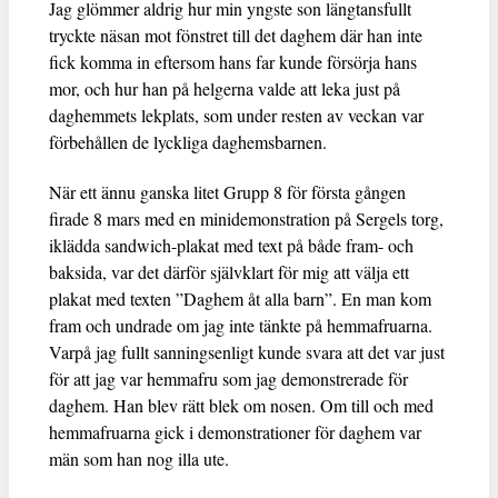
Jag glömmer aldrig hur min yngste son längtansfullt
tryckte näsan mot fönstret till det daghem där han inte
fick komma in eftersom hans far kunde försörja hans
mor, och hur han på helgerna valde att leka just på
daghemmets lekplats, som under resten av veckan var
förbehållen de lyckliga daghemsbarnen.
När ett ännu ganska litet Grupp 8 för första gången
firade 8 mars med en minidemonstration på Sergels torg,
iklädda sandwich-plakat med text på både fram- och
baksida, var det därför självklart för mig att välja ett
plakat med texten ”Daghem åt alla barn”. En man kom
fram och undrade om jag inte tänkte på hemmafruarna.
Varpå jag fullt sanningsenligt kunde svara att det var just
för att jag var hemmafru som jag demonstrerade för
daghem. Han blev rätt blek om nosen. Om till och med
hemmafruarna gick i demonstrationer för daghem var
män som han nog illa ute.