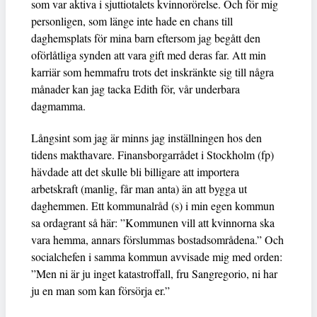
som var aktiva i sjuttiotalets kvinnorörelse. Och för mig
personligen, som länge inte hade en chans till
daghemsplats för mina barn eftersom jag begått den
oförlåtliga synden att vara gift med deras far. Att min
karriär som hemmafru trots det inskränkte sig till några
månader kan jag tacka Edith för, vår underbara
dagmamma.
Långsint som jag är minns jag inställningen hos den
tidens makthavare. Finansborgarrådet i Stockholm (fp)
hävdade att det skulle bli billigare att importera
arbetskraft (manlig, får man anta) än att bygga ut
daghemmen. Ett kommunalråd (s) i min egen kommun
sa ordagrant så här: ”Kommunen vill att kvinnorna ska
vara hemma, annars förslummas bostadsområdena.” Och
socialchefen i samma kommun avvisade mig med orden:
”Men ni är ju inget katastroffall, fru Sangregorio, ni har
ju en man som kan försörja er.”