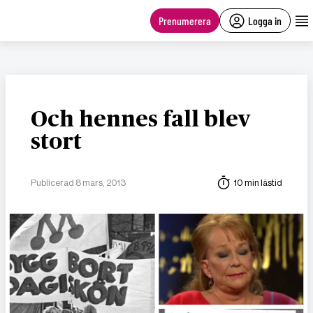
main
content
Prenumerera
Logga in
Och hennes fall blev
stort
Publicerad 8 mars, 2013
10 min lästid