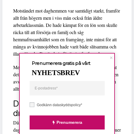
Motståndet mot daghemmen var samtidigt starkt, framför
allt från högern men i viss mån också från äldre
arbetarklassmän. De hade kämpat för en lön som skulle
räcka till att försörja en familj och såg
hemmafrusamhället som en framgång, inte minst för att
många av kvinnojobben hade varit både slitsamma och
illa avlönade. Det är de ju för övrigt fortfarande.
Prenumerera gratis på vårt
Men det stod trots allt klart att utvecklingen skulle gå åt
NYHETSBREV
det håll kvinnorörelsen förespråkade. Sambeskattningen
avskaffades och daghemmen började byggas ut, om än
alltför långsamt.
Daghemshatarnas okrönta
Godkänn dataskyddspolicy*
drottning
Då dök drottning Anna upp som ett svar på
Prenumerera
daghemshatarnas våta drömmar. I krönikor och intervjuer