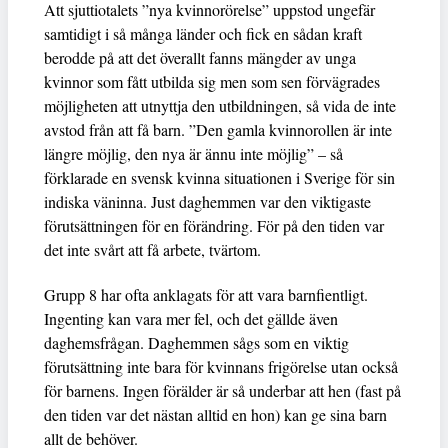
Att sjuttiotalets ”nya kvinnorörelse” uppstod ungefär
samtidigt i så många länder och fick en sådan kraft
berodde på att det överallt fanns mängder av unga
kvinnor som fått utbilda sig men som sen förvägrades
möjligheten att utnyttja den utbildningen, så vida de inte
avstod från att få barn. ”Den gamla kvinnorollen är inte
längre möjlig, den nya är ännu inte möjlig” – så
förklarade en svensk kvinna situationen i Sverige för sin
indiska väninna. Just daghemmen var den viktigaste
förutsättningen för en förändring. För på den tiden var
det inte svårt att få arbete, tvärtom.
Grupp 8 har ofta anklagats för att vara barnfientligt.
Ingenting kan vara mer fel, och det gällde även
daghemsfrågan. Daghemmen sågs som en viktig
förutsättning inte bara för kvinnans frigörelse utan också
för barnens. Ingen förälder är så underbar att hen (fast på
den tiden var det nästan alltid en hon) kan ge sina barn
allt de behöver.