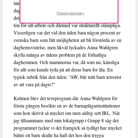
lanserade hon en ny och mer sofistikerad kritik av
daghemmen. Dagispersonalen kunde aldrig ge barnen
*Dataskyddspolicy
det de behövde, eftersom de hade både utbildning och
lön för sitt arbete och därmed var strukturellt olämpliga.
Visserligen var det vid den tiden bara någon procent av
svenska barn som fått möjligheten att bli förstörda av en
daghemsvistelse, men likväl lyckades Anna Wahlgren
skylla många av tidens problem på de förhatliga
daghemmen. Och mammorna var, då som nu, känsliga
för allt som kunde tyda på att deras barn for illa. En
typisk rubrik från den tiden: ”AW, blir mitt barn terrorist
av att vara på dagis?”
Kulmen blev det teveprogram där Anna Wahlgren för
första gången besökte en av de barnaplågarinstitutioner
som hon skrivit så mycket om men aldrig sett IRL. När
jag tillsammans med min lokalgrupp i Grupp 8 såg det
programmet tyckte vi det framgick så tydligt hur mycket
bättre ett barn skulle ha haft det hos den trygga