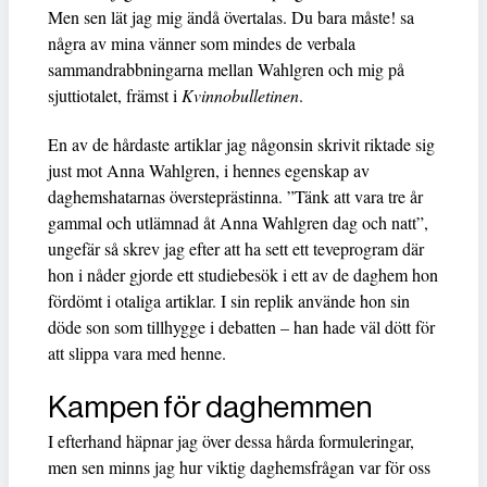
Men sen lät jag mig ändå övertalas. Du bara måste! sa
några av mina vänner som mindes de verbala
sammandrabbningarna mellan Wahlgren och mig på
sjuttiotalet, främst i
Kvinnobulletinen
.
En av de hårdaste artiklar jag någonsin skrivit riktade sig
just mot Anna Wahlgren, i hennes egenskap av
daghemshatarnas översteprästinna. ”Tänk att vara tre år
gammal och utlämnad åt Anna Wahlgren dag och natt”,
ungefär så skrev jag efter att ha sett ett teveprogram där
hon i nåder gjorde ett studiebesök i ett av de daghem hon
fördömt i otaliga artiklar. I sin replik använde hon sin
döde son som tillhygge i debatten – han hade väl dött för
att slippa vara med henne.
Kampen för daghemmen
I efterhand häpnar jag över dessa hårda formuleringar,
men sen minns jag hur viktig daghemsfrågan var för oss