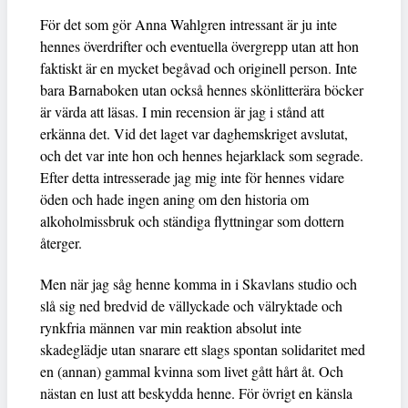
För det som gör Anna Wahlgren intressant är ju inte
hennes överdrifter och eventuella övergrepp utan att hon
faktiskt är en mycket begåvad och originell person. Inte
bara Barnaboken utan också hennes skönlitterära böcker
är värda att läsas. I min recension är jag i stånd att
erkänna det. Vid det laget var daghemskriget avslutat,
och det var inte hon och hennes hejarklack som segrade.
Efter detta intresserade jag mig inte för hennes vidare
öden och hade ingen aning om den historia om
alkoholmissbruk och ständiga flyttningar som dottern
återger.
Men när jag såg henne komma in i Skavlans studio och
slå sig ned bredvid de vällyckade och välryktade och
rynkfria männen var min reaktion absolut inte
skadeglädje utan snarare ett slags spontan solidaritet med
en (annan) gammal kvinna som livet gått hårt åt. Och
nästan en lust att beskydda henne. För övrigt en känsla