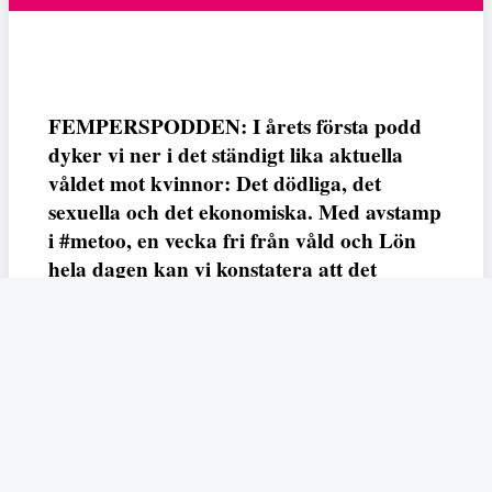
FEMPERSPODDEN: I årets första podd
dyker vi ner i det ständigt lika aktuella
våldet mot kvinnor: Det dödliga, det
sexuella och det ekonomiska. Med avstamp
i #metoo, en vecka fri från våld och Lön
hela dagen kan vi konstatera att det
varken saknas kunskap, data eller behov.
Vi efterlyser våldsprevention, ursäkter och
löneutjämnande åtgärder från såväl fack,
arbetsgivare och beslutsfattare.
Fempers
Fempers evenemang