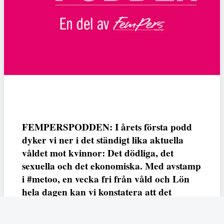
FEMPERSPODDEN: I årets första podd
dyker vi ner i det ständigt lika aktuella
våldet mot kvinnor: Det dödliga, det
sexuella och det ekonomiska. Med avstamp
i #metoo, en vecka fri från våld och Lön
hela dagen kan vi konstatera att det
varken saknas kunskap, data eller behov.
Vi efterlyser våldsprevention, ursäkter och