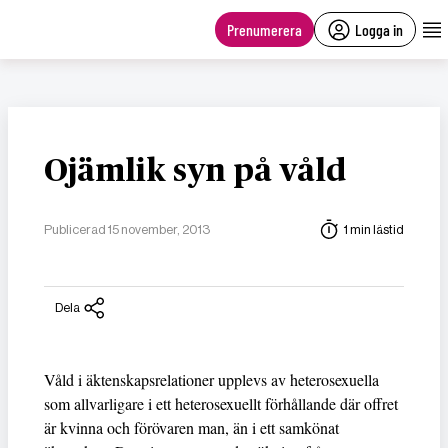
main
content
Prenumerera
Logga in
Ojämlik syn på våld
Publicerad 15 november, 2013
1 min lästid
Dela
Våld i äktenskapsrelationer upplevs av heterosexuella
som allvarligare i ett heterosexuellt förhållande där offret
är kvinna och förövaren man, än i ett samkönat