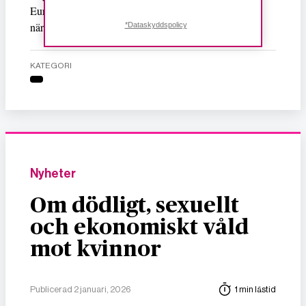
Europas mörka historia som inte får glömmas bort, nu
när högerextremismen åter är på frammarsch.
*Dataskyddspolicy
KATEGORI
Nyheter
Om dödligt, sexuellt
och ekonomiskt våld
mot kvinnor
Publicerad 2 januari, 2026
1 min lästid