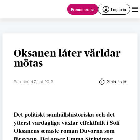
main
content
Prenumerera
Logga in
Oksanen låter världar
mötas
Publicerad 7 juni, 2013
2 min lästid
Det politiskt samhällshistoriska och det
ytterst vardagliga växlar effektfullt i Sofi
Oksanens senaste roman Duvorna som
försvann. Det anser Emma Strindmar