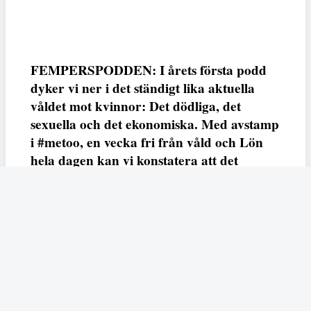
FEMPERSPODDEN: I årets första podd
dyker vi ner i det ständigt lika aktuella
våldet mot kvinnor: Det dödliga, det
sexuella och det ekonomiska. Med avstamp
i #metoo, en vecka fri från våld och Lön
hela dagen kan vi konstatera att det
varken saknas kunskap, data eller behov.
Vi efterlyser våldsprevention, ursäkter och
löneutjämnande åtgärder från såväl fack,
arbetsgivare och beslutsfattare.
Fempers
Fempers evenemang