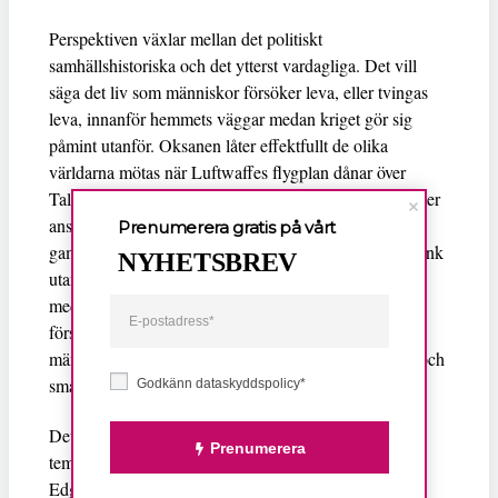
Perspektiven växlar mellan det politiskt
samhällshistoriska och det ytterst vardagliga. Det vill
säga det liv som människor försöker leva, eller tvingas
leva, innanför hemmets väggar medan kriget gör sig
påmint utanför. Oksanen låter effektfullt de olika
världarna mötas när Luftwaffes flygplan dånar över
Tallinn och Juudit hukar vid sovrumsväggen. Hon sätter
ansiktet mot tapeten och drar in den trygga doften av
Prenumerera gratis på vårt
gamla människor som står i kontrast mot stridernas stank
NYHETSBREV
utanför. Edgar gör iordning en skarpsillsmörgås åt sig
medan han dechiffrerar koder ur ett brev för att kunna
förse Kontoret med uppgifter som ska ödelägga
människoliv. Effektfullt ställs de vanligaste av dofter och
smaker mot en extrem livssituation.
Godkänn dataskyddspolicy*
Det är omöjligt att värja sig mot bokens smärtsamma
Prenumerera
tema och Oksanens språk som aldrig fallerar. Juudit,
Edgar och Roland är personer att bära med sig liksom