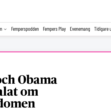
on
Femperspodden
Fempers Play
Evenemang
Tidigare 
 och Obama
alat om
gdomen