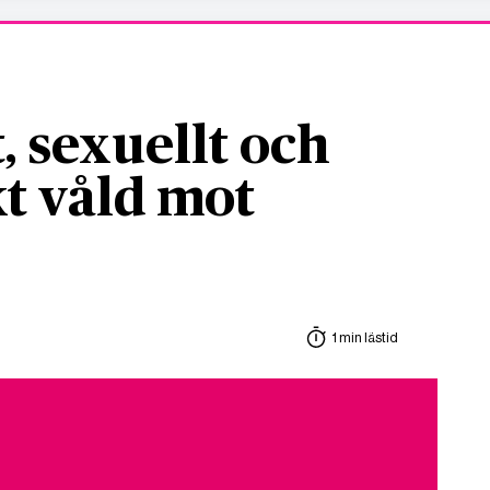
, sexuellt och
t våld mot
1 min lästid