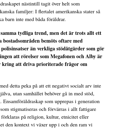
raskapet nästintill tagit över helt som
kanska familjer: I flertalet amerikanska stater så
a barn inte med båda föräldrar.
t samma tydliga trend, men det är trots allt ett
ta bostadsområden bemöts oftare med
 polisinsatser än verkliga stödåtgärder som gör
ningen att rörelser som Megafonen och Alby är
ar kring att driva prioriterade frågor om
ed detta peka på att ett negativt socialt arv inte
själva, utan samhället behöver gå in med stöd,
g. Ensamföräldraskap som upprepas i generation
som stigmatiseras och förvärras i allt fattigare
förklaras på religion, kultur, etnicitet eller
let den kontext vi växer upp i och den ram vi