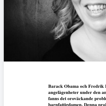
Barack Obama och Fredrik R
angelägenheter under den a
fanns det oroväckande proble
barnfattigdomen. Denna probl