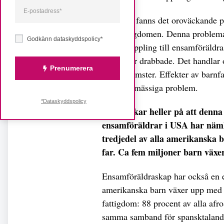
Däremot fanns det oroväckande pr
barnfattigdomen. Denna problema
Godkänn dataskyddspolicy*
tydlig koppling till ensamföräldr
i USA) är drabbade. Det handlar 
Prenumerera
låga inkomster. Effekter av barnf
beteendemässiga problem.
*Dataskyddspolicy
Inget pekar heller på att denna
ensamföräldrar i USA har nämli
tredjedel av alla amerikanska b
far. Ca fem miljoner barn växe
Ensamföräldraskap har också en e
amerikanska barn växer upp med en
fattigdom: 88 procent av alla afr
samma samband för spansktalande 