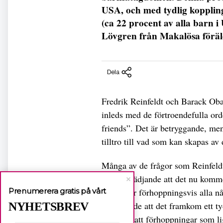
USA, och med tydlig koppling
(ca 22 procent av alla barn 
Lövgren från Makalösa föräl
Dela
Fredrik Reinfeldt och Barack Ob
inleds med de förtroendefulla ord
friends”. Det är betryggande, men 
tilltro till vad som kan skapas av
Många av de frågor som Reinfeldt
Det är glädjande att det nu komm
Prenumerera gratis på vårt
och vi får förhoppningsvis alla nå
förvånande att det framkom ett ty
NYHETSBREV
tanke på att förhoppningar som li