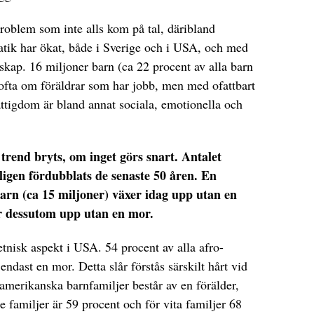
oblem som inte alls kom på tal, däribland
tik har ökat, både i Sverige och i USA, och med
askap. 16 miljoner barn (ca 22 procent av alla barn
ofta om föräldrar som har jobb, men med ofattbart
attigdom är bland annat sociala, emotionella och
 trend bryts, om inget görs snart. Antalet
gen fördubblats de senaste 50 åren. En
arn (ca 15 miljoner) växer idag upp utan en
r dessutom upp utan en mor.
tnisk aspekt i USA. 54 procent av alla afro-
dast en mor. Detta slår förstås särskilt hårt vid
oamerikanska barnfamiljer består av en förälder,
familjer är 59 procent och för vita familjer 68