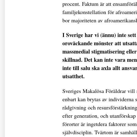
procent. Faktum är att ensamföräld
familjekonstellation för afroameri
bor majoriteten av afroamerikansk
I Sverige har vi (ännu) inte set
oroväckande mönster att utsat
massmedial stigmatisering eller
skillnad. Det kan inte vara me
inte till salu ska axla allt ansv
utsatthet.
Sveriges Makalösa Föräldrar vill m
enbart kan brytas av individerna 
rådgivning och resursförstärknin
efter generation, och utanförskap 
förorter är ingetdera faktorer som 
självdisciplin. Tvärtom är samhäl