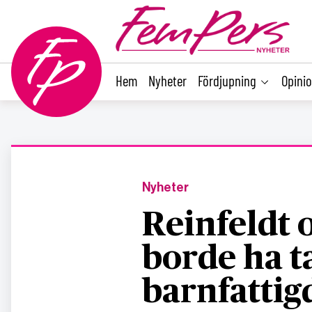
main
content
Hem
Nyheter
Fördjupning
Opini
Nyheter
Reinfeldt
borde ha t
barnfatti