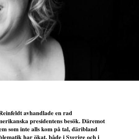
einfeldt avhandlade en rad
merikanska presidentens besök. Däremot
m som inte alls kom på tal, däribland
ematik har ökat, både i Sverige och i