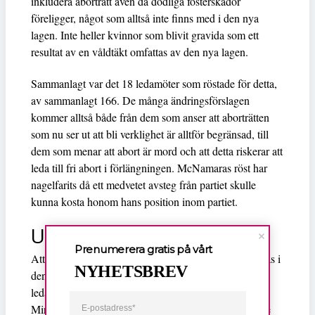
inkludera aborträtt även då dödliga fosterskador
föreligger, något som alltså inte finns med i den nya
lagen. Inte heller kvinnor som blivit gravida som ett
resultat av en våldtäkt omfattas av den nya lagen.
Sammanlagt var det 18 ledamöter som röstade för detta,
av sammanlagt 166. De många ändringsförslagen
kommer alltså både från dem som anser att aborträtten
som nu ser ut att bli verklighet är alltför begränsad, till
dem som menar att abort är mord och att detta riskerar att
leda till fri abort i förlängningen. McNamaras röst har
nagelfarits då ett medvetet avsteg från partiet skulle
kunna kosta honom hans position inom partiet.
Utesluts och tvingas avgå
Prenumerera gratis på vårt
Att mycket står på spel för regeringspartierna avspeglas i
NYHETSBREV
den hårda partipiska som har lyckats minimera antalet
ledamöter från de egna partierna att gå emot förslaget.
Lucinda Creighton
Ministern för EU-frågor,
, röstade