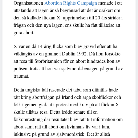
Organisationen
Abortion Rights Campaign
menade i ett
uttalande att lagen är så begränsad att det är osäkert om
den så kallade flickan X, upprinnelsen till 20 års strider i
frågan och den nya lagen, ens skulle ha fått tillåtelse att
göra abort.
X var en då 14-årig flicka som blev gravid efter att ha
våldtagits av en granne i Dublin 1992. Då hon försökte
att resa till Storbritannien för en abort hindrades hon av
polisen, trots att hon var självmordsbenägen på grund av
traumat.
Detta tragiska fall raserade det tabu som ditintills hade
rått kring abortfrågan på Irland och arga skolflickor och
folk i gemen gick ut i protest med krav på att flickan X
skulle tillåtas resa. Detta ledde senare till en
folkomröstning där resultatet blev rätt till information om
abort samt rätt till abort om kvinnans liv var i fara,
inklusive på grund av självmordsrisk. Det är alltså