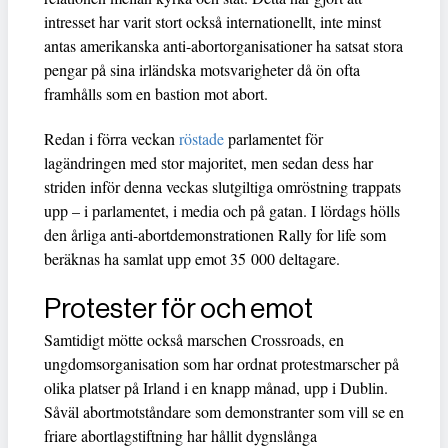
intresset har varit stort också internationellt, inte minst
antas amerikanska anti-abortorganisationer ha satsat stora
pengar på sina irländska motsvarigheter då ön ofta
framhålls som en bastion mot abort.
Redan i förra veckan
röstade
parlamentet för
lagändringen med stor majoritet, men sedan dess har
striden inför denna veckas slutgiltiga omröstning trappats
upp – i parlamentet, i media och på gatan. I lördags hölls
den årliga anti-abortdemonstrationen Rally for life som
beräknas ha samlat upp emot 35 000 deltagare.
Protester för och emot
Samtidigt mötte också marschen Crossroads, en
ungdomsorganisation som har ordnat protestmarscher på
olika platser på Irland i en knapp månad, upp i Dublin.
Såväl abortmotståndare som demonstranter som vill se en
friare abortlagstiftning har hållit dygnslånga