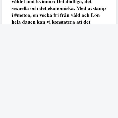
våldet mot kvinnor: Det dödliga, det
sexuella och det ekonomiska. Med avstamp
i #metoo, en vecka fri från våld och Lön
hela dagen kan vi konstatera att det
varken saknas kunskap, data eller behov.
Vi efterlyser våldsprevention, ursäkter och
löneutjämnande åtgärder från såväl fack,
arbetsgivare och beslutsfattare.
Fempers
Fempers evenemang
Dela