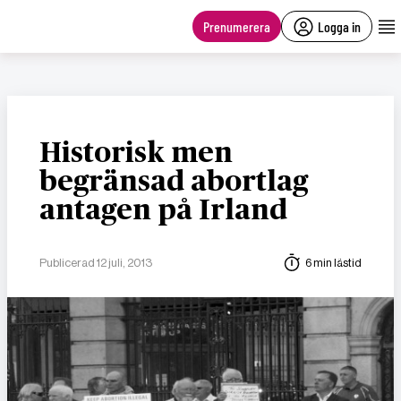
main
content
Prenumerera
Logga in
Historisk men
begränsad abortlag
antagen på Irland
Publicerad 12 juli, 2013
6 min lästid