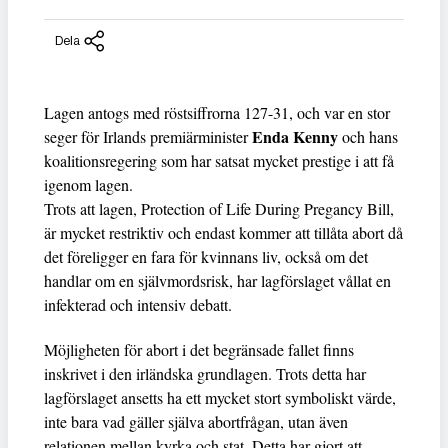
Dela
Lagen antogs med röstsiffrorna 127-31, och var en stor
Enda Kenny
seger för Irlands premiärminister
och hans
koalitionsregering som har satsat mycket prestige i att få
igenom lagen.
Trots att lagen, Protection of Life During Pregancy Bill,
är mycket restriktiv och endast kommer att tillåta abort då
det föreligger en fara för kvinnans liv, också om det
handlar om en självmordsrisk, har lagförslaget vållat en
infekterad och intensiv debatt.
Möjligheten för abort i det begränsade fallet finns
inskrivet i den irländska grundlagen. Trots detta har
lagförslaget ansetts ha ett mycket stort symboliskt värde,
inte bara vad gäller själva abortfrågan, utan även
relationen mellan kyrka och stat. Detta har gjort att