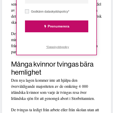
sent i torsdags kväll mot sitt eget parti Fine Gail i den del
av lagförslaget som är mest kontroversiell, det vill säga
Godkänn dataskyddspolicy*
det stycke som säger att en gravid kvinnas självmordsrisk
ska fungera som ett skäl för abort.
Prenumerera
Detta innebar att hon i praktiken
avsatte sig själv
från
ministerposten – partiledningen har klargjort att avsteg
från partipiskan innebär sparken – och uteslutning från
*Dataskyddspolicy
partigruppen.
Många kvinnor tvingas bära
hemlighet
Den nya lagen kommer inte att hjälpa den
överväldigande majoriteten av de omkring 4 000
irländska kvinnor som varje år tvingas resa över
Irländska sjön för att genomgå abort i Storbritannien.
De tvingas ta ledigt från arbete eller från skolan utan att