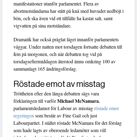
manifestationer utanför parlamentet. Flera av
abortmotståndarna har stått på knä med huvudet nedböjt i
bön, och ska även vid ett tillfälle ha kastat salt, samt
vigvatten på sina motståndare.
Dramatik har också präglat läget innanför parlamentets
väggar. Under natten mot torsdagen fortsatte debatten till
fem på morgonen, och när debatten tog vid på
torsdagseftermiddagen återstod ännu omkring 100 av
sammanlagt 165 ändringsförslag.
Röstade emot av misstag
Tröttheten efter den långa debatten sägs vara
Michael McNamara
förklaringen till varför
,
parlamentsledamot för Labour av misstag
röstade emot
regeringen
som består av Fine Gail och just
Labourpartiet. I stället röstade McNamara för det förslag
som hade lagts av oberoende ledamöter som vill