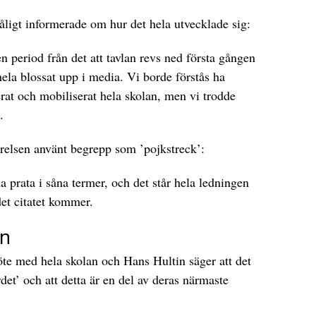
åligt informerade om hur det hela utvecklade sig:
n period från det att tavlan revs ned första gången
hela blossat upp i media. Vi borde förstås ha
rat och mobiliserat hela skolan, men vi trodde
.
yrelsen använt begrepp som ’pojkstreck’:
a prata i såna termer, och det står hela ledningen
det citatet kommer.
an
möte med hela skolan och Hans Hultin säger att det
det’ och att detta är en del av deras närmaste