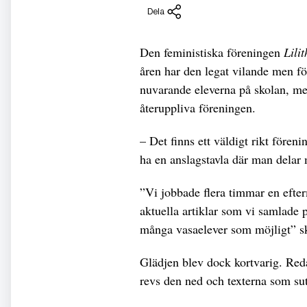
Dela
Den feministiska föreningen
Lilit
åren har den legat vilande men f
nuvarande eleverna på skolan, m
återuppliva föreningen.
– Det finns ett väldigt rikt föreni
ha en anslagstavla där man delar 
”Vi jobbade flera timmar en efterm
aktuella artiklar som vi samlade på
många vasaelever som möjligt” sk
Glädjen blev dock kortvarig. Red
revs den ned och texterna som sutt