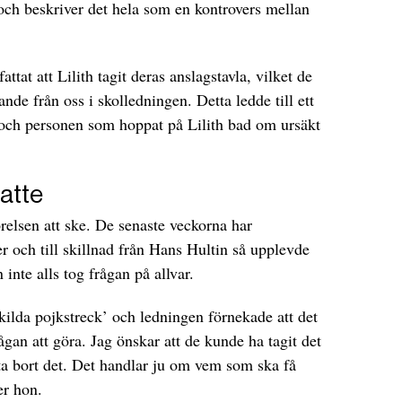
och beskriver det hela som en kontrovers mellan
tat att Lilith tagit deras anslagstavla, vilket de
de från oss i skolledningen. Detta ledde till ett
och personen som hoppat på Lilith bad om ursäkt
atte
örelsen att ske. De senaste veckorna har
er och till skillnad från Hans Hultin så upplevde
inte alls tog frågan på allvar.
ilda pojkstreck’ och ledningen förnekade att det
gan att göra. Jag önskar att de kunde ha tagit det
vifta bort det. Det handlar ju om vem som ska få
er hon.