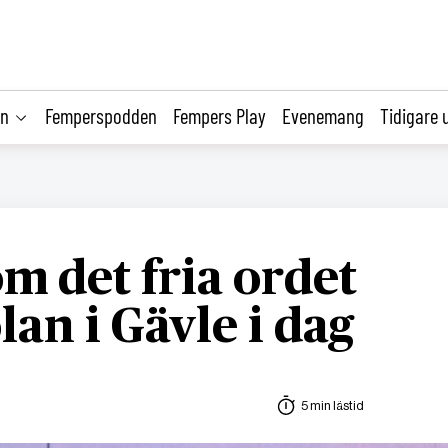
on
Femperspodden
Fempers Play
Evenemang
Tidigare 
m det fria ordet
an i Gävle i dag
5 min lästid