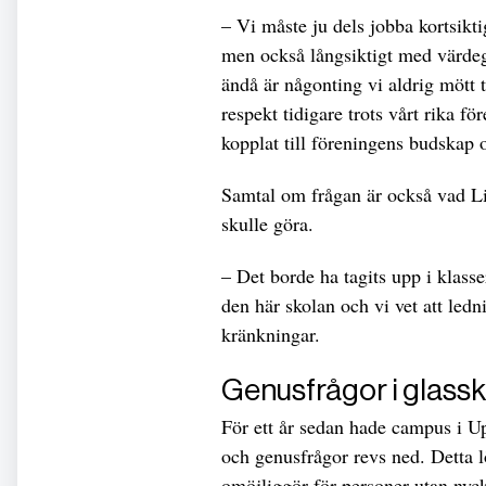
– Vi måste ju dels jobba kortsikti
men också långsiktigt med värdeg
ändå är någonting vi aldrig mött t
respekt tidigare trots vårt rika fö
kopplat till föreningens budskap o
Samtal om frågan är också vad Li
skulle göra.
– Det borde ha tagits upp i klass
den här skolan och vi vet att led
kränkningar.
Genusfrågor i glass
För ett år sedan hade campus i 
och genusfrågor revs ned. Detta 
omöjliggör för personer utan nyc