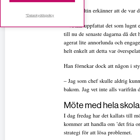
Hans Hultin erkänner att de var d
*Dataskyddspolicy
– Vi har uppfattat det som lugnt e
till nu de senaste dagarna då det 
agerat lite annorlunda och engage
helt enkelt att detta var överspelat
Han förnekar dock att någon i st
– Jag som chef skulle aldrig kunn
bakom. Jag vet inte alls varifrån 
Möte med hela skol
I dag fredag har det kallats till 
kommer att handla om ’det fria or
strategi för att lösa problemet.