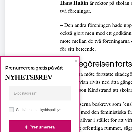
Hans Hultin
är rektor på skolan 
två föreningar.
– Den andra föreningen hade uppfat
också gjort men med ett godkännan
möte mellan de två föreningarna 
för sitt beteende.
Skadegörelsen forts
Prenumerera gratis på vårt
Trots detta möte fortsatte skadeg
NYHETSBREV
anslagstavlan rivits ned åtta gång
Li Oskarson Kindstrand att skolan 
– Händelserna beskrevs som ’ensk
Godkänn dataskyddspolicy*
skulle ha med den feministiska frå
på större allvar i stället för att 
plats i det offentliga rummet, säg
Prenumerera