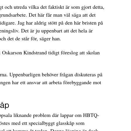
gt och utreda vilka det faktiskt är som gjort detta,
rundsarbete. Det här får man väl säga att det
idigare. Jag har aldrig stött på den här bristen på
reningsliv. Det är ju uppenbart att det hela är
ch det de står för, säger han.
 Oskarson Kindstrand tidigt föreslog att skolan
erna. Uppenbarligen behöver frågan diskuteras på
ningen har ett ansvar att arbeta förebyggande mot
kåp
Uppsala liknande problem där lappar om HBTQ-
löstes med ett specialbyggt glasskåp som
kel att komma åt tavlan. Denna lösning är dock