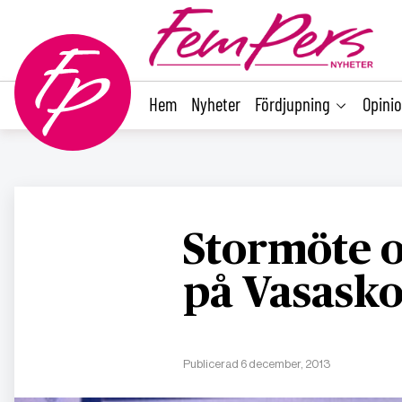
main
content
Hem
Nyheter
Fördjupning
Opini
Stormöte o
på Vasaskol
Publicerad 6 december, 2013