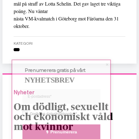
mål på straff av Lotta Schelin. Det gav laget tre viktiga
poäng. Nu väntar
nästa VM-kvalmatch i Göteborg mot Färöarna den 31
oktober.
KATEGORI
Prenumerera gratis på vårt
NYHETSBREV
Nyheter
Om dödligt, sexuellt
Godkänn dataskyddspolicy*
och ekonomiskt våld
mot kvinnor
Prenumerera