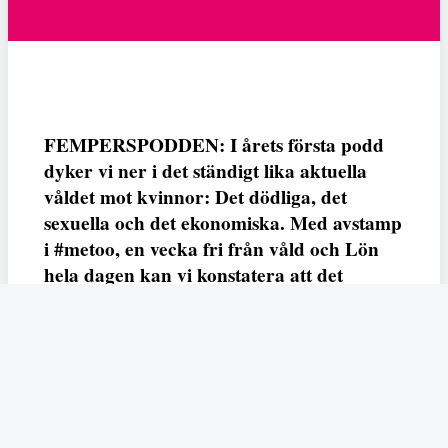
FEMPERSPODDEN: I årets första podd
dyker vi ner i det ständigt lika aktuella
våldet mot kvinnor: Det dödliga, det
sexuella och det ekonomiska. Med avstamp
i #metoo, en vecka fri från våld och Lön
hela dagen kan vi konstatera att det
varken saknas kunskap, data eller behov.
Vi efterlyser våldsprevention, ursäkter och
löneutjämnande åtgärder från såväl fack,
arbetsgivare och beslutsfattare.
Fempers