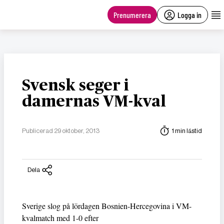
main
content
Prenumerera
Logga in
Svensk seger i
damernas VM-kval
Publicerad 29 oktober, 2013
1 min lästid
Dela
Sverige slog på lördagen Bosnien-Hercegovina i VM-
kvalmatch med 1-0 efter