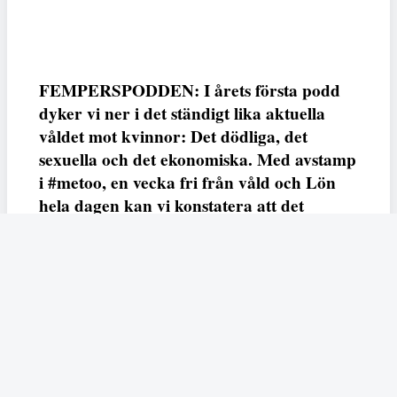
FEMPERSPODDEN: I årets första podd
dyker vi ner i det ständigt lika aktuella
våldet mot kvinnor: Det dödliga, det
sexuella och det ekonomiska. Med avstamp
i #metoo, en vecka fri från våld och Lön
hela dagen kan vi konstatera att det
varken saknas kunskap, data eller behov.
Vi efterlyser våldsprevention, ursäkter och
löneutjämnande åtgärder från såväl fack,
arbetsgivare och beslutsfattare.
Fempers
Fempers evenemang