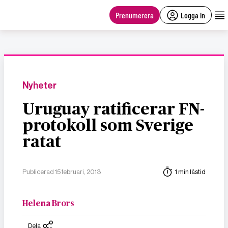
main
content
Prenumerera
Logga in
Nyheter
Uruguay ratificerar FN-
protokoll som Sverige
ratat
Publicerad 15 februari, 2013
1 min lästid
Helena Brors
Dela