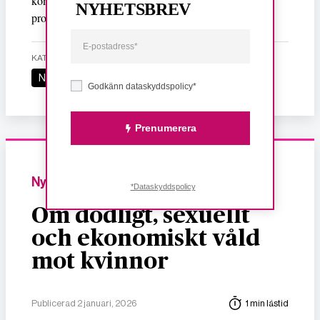
kommittén. Sveriges regering tog avstånd från
NYHETSBREV
protokollet redan när det antogs 2008
KATEGORI
Nyheter
Godkänn dataskyddspolicy*
Prenumerera
Nyheter
*Dataskyddspolicy
Om dödligt, sexuellt
och ekonomiskt våld
mot kvinnor
Publicerad 2 januari, 2026
1 min lästid